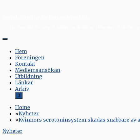
Skip
to
Svensk förening för Beroendemedicin
content
The Swedish Society of Addiction Medicine | Member of the Europe
Hem
Föreningen
Kontakt
Medlemsansökan
Utbildning
Länkar
Arkiv
Home
Nyheter
Kvinnors serotoninsystem skadas snabbare av 
Nyheter