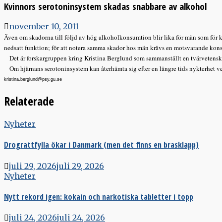
Kvinnors serotoninsystem skadas snabbare av alkohol
november 10, 2011
Även om skadorna till följd av hög alkoholkonsumtion blir lika för män som för k
nedsatt funktion; för att notera samma skador hos män krävs en motsvarande kons
Det är forskargruppen kring Kristina Berglund som sammanställt en tvärvetenska
Om hjärnans serotoninsystem kan återhämta sig efter en längre tids nykterhet vet 
kristina.berglund@psy.gu.se
Relaterade
Nyheter
Drograttfylla ökar i Danmark (men det finns en brasklapp)
juli 29, 2026
juli 29, 2026
Nyheter
Nytt rekord igen: kokain och narkotiska tabletter i topp
juli 24, 2026
juli 24, 2026