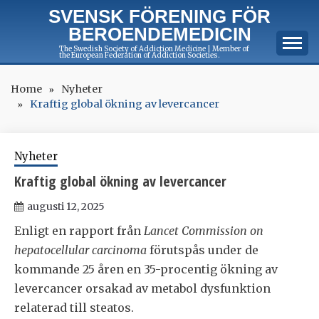
Skip
SVENSK FÖRENING FÖR
to
BEROENDEMEDICIN
content
The Swedish Society of Addiction Medicine | Member of
the European Federation of Addiction Societies.
Home
Nyheter
Kraftig global ökning av levercancer
Nyheter
Kraftig global ökning av levercancer
augusti 12, 2025
Enligt en rapport från
Lancet Commission on
hepatocellular carcinoma
förutspås under de
kommande 25 åren en 35-procentig ökning av
levercancer orsakad av metabol dysfunktion
relaterad till steatos.