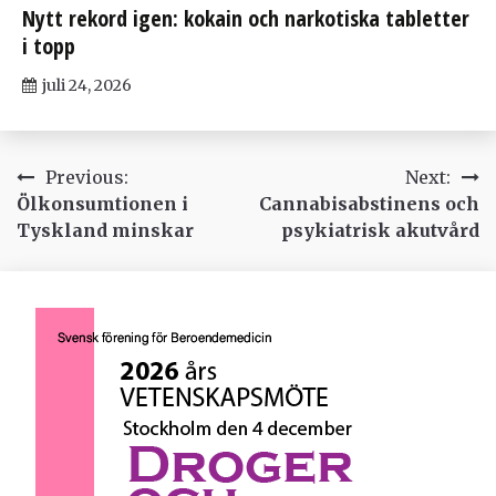
Nytt rekord igen: kokain och narkotiska tabletter
i topp
juli 24, 2026
Inläggsnavigering
Previous:
Next:
Ölkonsumtionen i
Cannabisabstinens och
Tyskland minskar
psykiatrisk akutvård