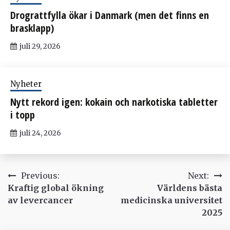
Drograttfylla ökar i Danmark (men det finns en
brasklapp)
juli 29, 2026
Nyheter
Nytt rekord igen: kokain och narkotiska tabletter
i topp
juli 24, 2026
Inläggsnavigering
Previous:
Next:
Kraftig global ökning
Världens bästa
av levercancer
medicinska universitet
2025