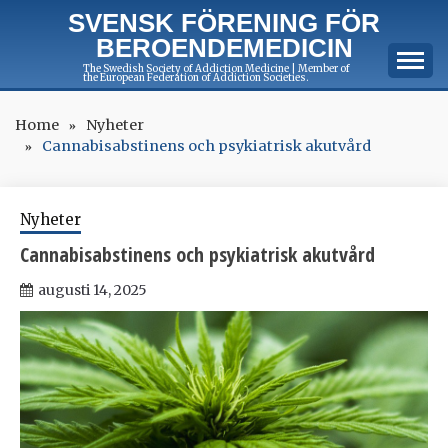
Skip
SVENSK FÖRENING FÖR
to
BEROENDEMEDICIN
content
The Swedish Society of Addiction Medicine | Member of
the European Federation of Addiction Societies.
Home
Nyheter
Cannabisabstinens och psykiatrisk akutvård
Nyheter
Cannabisabstinens och psykiatrisk akutvård
augusti 14, 2025