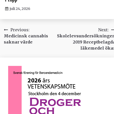
juli 24, 2026
Inläggsnavigering
Previous:
Next:
Medicinsk cannabis
Skolelevsundersökninge
saknar värde
2019 Receptbelagd
läkemedel öka