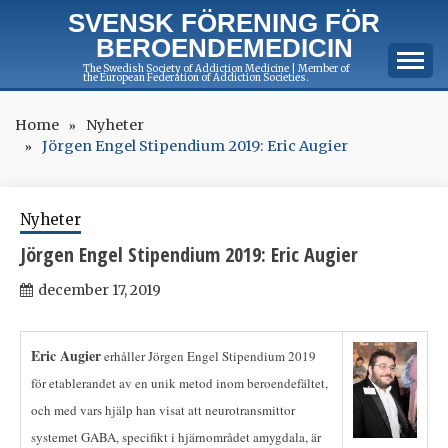
Skip
SVENSK FÖRENING FÖR
to
BEROENDEMEDICIN
content
The Swedish Society of Addiction Medicine | Member of
the European Federation of Addiction Societies.
Home
Nyheter
Jörgen Engel Stipendium 2019: Eric Augier
Nyheter
Jörgen Engel Stipendium 2019: Eric Augier
december 17, 2019
Eric Augier
erhåller Jörgen Engel Stipendium 2019
för etablerandet av en unik metod inom beroendefältet,
och med vars hjälp han visat att neurotransmittor
systemet GABA, specifikt i hjärnområdet amygdala, är