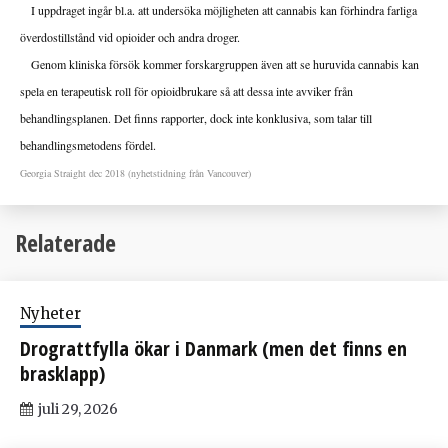
I uppdraget ingår bl.a. att undersöka möjligheten att cannabis kan förhindra farliga
överdostillstånd vid opioider och andra droger.
Genom kliniska försök kommer forskargruppen även att se huruvida cannabis kan
spela en terapeutisk roll för opioidbrukare så att dessa inte avviker från
behandlingsplanen. Det finns rapporter, dock inte konklusiva, som talar till
behandlingsmetodens fördel.
Georgia Straight dec 2018 (nyhetstidning från Vancouver)
Relaterade
Nyheter
Drograttfylla ökar i Danmark (men det finns en
brasklapp)
juli 29, 2026