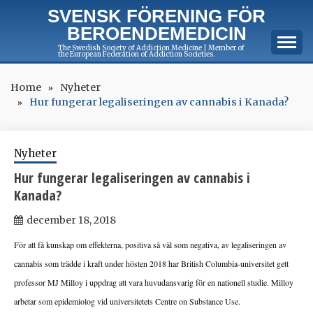
Skip
SVENSK FÖRENING FÖR
to
BEROENDEMEDICIN
content
The Swedish Society of Addiction Medicine | Member of
the European Federation of Addiction Societies.
Home
Nyheter
Hur fungerar legaliseringen av cannabis i Kanada?
Nyheter
Hur fungerar legaliseringen av cannabis i
Kanada?
december 18, 2018
För att få kunskap om effekterna, positiva så väl som negativa, av legaliseringen av
cannabis som trädde i kraft under hösten 2018 har British Columbia-universitet gett
professor MJ Milloy i uppdrag att vara huvudansvarig för en nationell studie.
Milloy
arbetar som epidemiolog vid universitetets Centre on Substance Use.