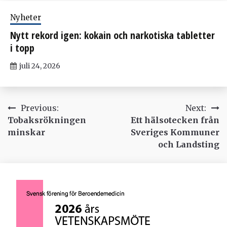
Nyheter
Nytt rekord igen: kokain och narkotiska tabletter
i topp
juli 24, 2026
Inläggsnavigering
Previous:
Next:
Tobaksrökningen
Ett hälsotecken från
minskar
Sveriges Kommuner
och Landsting