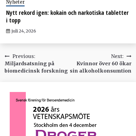
Nyheter
Nytt rekord igen: kokain och narkotiska tabletter
i topp
juli 24, 2026
Inläggsnavigering
Previous:
Next:
Miljardsatsning på
Kvinnor över 60 ökar
biomedicinsk forskning
sin alkoholkonsumtion