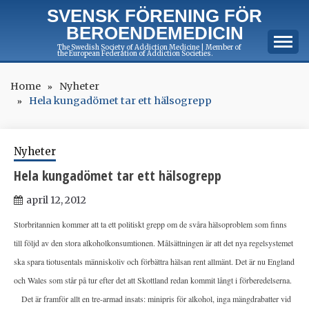
Skip
SVENSK FÖRENING FÖR
to
BEROENDEMEDICIN
content
The Swedish Society of Addiction Medicine | Member of
the European Federation of Addiction Societies.
Home
Nyheter
Hela kungadömet tar ett hälsogrepp
Nyheter
Hela kungadömet tar ett hälsogrepp
april 12, 2012
Storbritannien kommer att ta ett politiskt grepp om de svåra hälsoproblem som finns
till följd av den stora alkoholkonsumtionen. Målsättningen är att det nya regelsystemet
ska spara tiotusentals människoliv och förbättra hälsan rent allmänt. Det är nu England
och Wales som står på tur efter det att Skottland redan kommit långt i förberedelserna.
Det är framför allt en tre-armad insats: minipris för alkohol, inga mängdrabatter vid