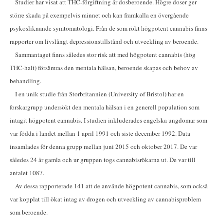
Studier har visat att THC-förgiftning är dosberoende. Högre doser ger
större skada på exempelvis minnet och kan framkalla en övergående
psykosliknande symtomatologi. Från de som rökt högpotent cannabis finns
rapporter om livslångt depressionstillstånd och utveckling av beroende.
Sammantaget finns således stor risk att med högpotent cannabis (hög
THC-halt) försämras den mentala hälsan, beroende skapas och behov av
behandling.
I en unik studie från Storbritannien (University of Bristol) har en
forskargrupp undersökt den mentala hälsan i en generell population som
intagit högpotent cannabis. I studien inkluderades engelska ungdomar som
var födda i landet mellan 1 april 1991 och siste december 1992. Data
insamlades för denna grupp mellan juni 2015 och oktober 2017. De var
således 24 år gamla och ur gruppen togs cannabisrökarna ut. De var till
antalet 1087.
Av dessa rapporterade 141 att de använde högpotent cannabis, som också
var kopplat till ökat intag av drogen och utveckling av cannabisproblem
som beroende.