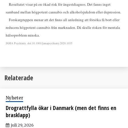
Resultatet visar på en ökad risk för ångestdiagnos. Det fanns inget
samband mellan högpotent cannabis och alkoholsjukdom eller depression.
Forskargruppen menar att det finns all anledning att försöka få bort eller
reducera högpotent cannabis från marknaden. Då skulle risken för mentala
hälsoproblem minska.
JAMA Psychiatry. doi:10.1001/jamapsychiatry.2020.1035
Relaterade
Nyheter
Drograttfylla ökar i Danmark (men det finns en
brasklapp)
juli 29, 2026