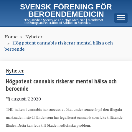
Skip
SVENSK FÖRENING FÖR
to
BEROENDEMEDICIN
content
The Swedish Society of Addiction Medicine | Member of
the European Federation of Addiction Societies.
Home
Nyheter
Högpotent cannabis riskerar mental hälsa och
beroende
Nyheter
Högpotent cannabis riskerar mental hälsa och
beroende
augusti 7, 2020
THC-halten i cannabis har successivt ökat under senare år på den illegala
marknaden i såväl länder som har legaliserat cannabis som icke tillåtande
länder. Detta kan leda till ökade medicinska problem.