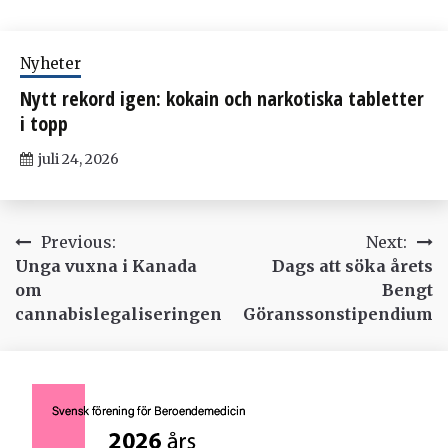
Nyheter
Nytt rekord igen: kokain och narkotiska tabletter
i topp
juli 24, 2026
Inläggsnavigering
Previous:
Next:
Unga vuxna i Kanada
Dags att söka årets
om
Bengt
cannabislegaliseringen
Göranssonstipendium