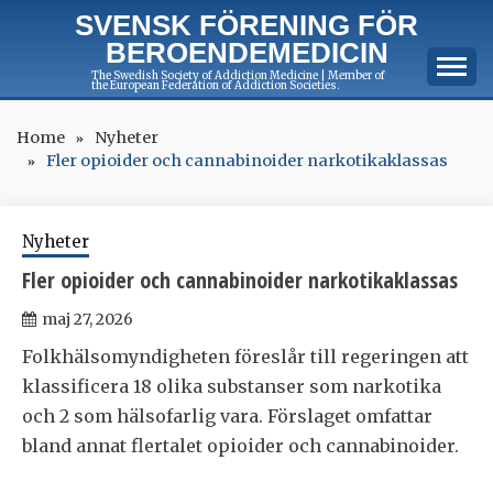
Skip
SVENSK FÖRENING FÖR
to
BEROENDEMEDICIN
content
The Swedish Society of Addiction Medicine | Member of
the European Federation of Addiction Societies.
Home
Nyheter
Fler opioider och cannabinoider narkotikaklassas
Nyheter
Fler opioider och cannabinoider narkotikaklassas
maj 27, 2026
Folkhälsomyndigheten föreslår till regeringen att
klassificera 18 olika substanser som narkotika
och 2 som hälsofarlig vara. Förslaget omfattar
bland annat flertalet opioider och cannabinoider.