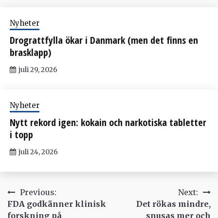
Nyheter
Drograttfylla ökar i Danmark (men det finns en
brasklapp)
juli 29, 2026
Nyheter
Nytt rekord igen: kokain och narkotiska tabletter
i topp
juli 24, 2026
Inläggsnavigering
Previous:
Next:
FDA godkänner klinisk
Det rökas mindre,
forskning på
snusas mer och