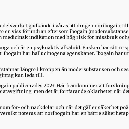
elsverket godkände i våras att drogen noribogain tillåt
te en viss förundran eftersom ibogain (modersubstanse
on medicinsk indikation med hög risk för missbruk och/
iboga och är en psykoaktiv alkaloid. Busken har sitt ur
et. Ibogain har hallucinogena egenskaper. Ibogain har u
varstannar längre i kroppen än modersubstansen och se
ntag kan leda till.
gain publicerades 2023. Här framkommer att forskning ha
iatavgiftning, men det är fortfarande oklarheter när de
enom för- och nackdelar och när det gäller säkerhet poän
rsikt noteras att noribogain har en bättre säkerhetspro