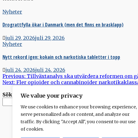
Nyheter
Drograttfylla ökar i Danmark (men det finns en brasklapp)
juli 29, 2026
juli 29, 2026
Nyheter
Nytt rekord igen: kokain och narkotiska tabletter i topp
juli 24, 2026
juli 24, 2026
Inläggsnavigering
Previous:
Tillväxtanalys ska utvärdera reformen om g
Next:
Fler opioider och cannabinoider narkotikaklass
Sök
We value your privacy
Sök
We use cookies to enhance your browsing experience,
serve personalized ads or content, and analyze our
traffic. By clicking "Accept All", you consent to our use
of cookies.