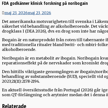
FDA godkänner klinisk forskning på noribogain
maj 23, 2026
maj 23, 2026
Det amerikanska motsvarigheten till svenska i Läkemed
säkerhet vid behandling av alkoholberoende. Det väck
drogklass I (DEA 2026), dvs en drog som inte har någ
Ibogain är en naturprodukt från roten till tabernante 
med traditionella ritualer bland bwiti- och mbiri-folk
alkoholberoende.
Noribogain är en metabolit av ibogain. Noribogain k
reparationseffekt på de nervskador som kroniskt drogi
Den hittills viktigaste genomgången av ibogain/noribo
behandling av substansberoende (SUD), speciellt vid op
2023;21(11):2178-2194.
En aktuell översiktsstudie från Portugal (2026) går ig
som QT-förlängning och arytmier medan det i denna öve
Relaterade