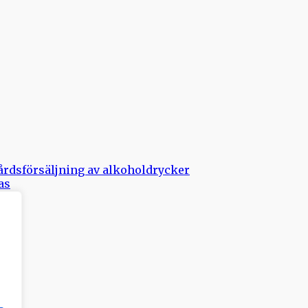
årdsförsäljning av alkoholdrycker
as