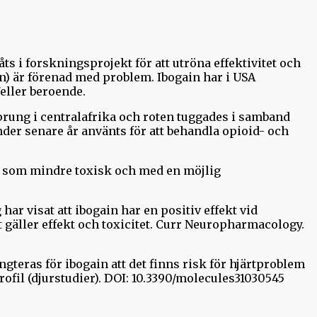
s i forskningsprojekt för att utröna effektivitet och
n) är förenad med problem. Ibogain har i USA
eller beroende.
sprung i centralafrika och roten tuggades i samband
nder senare år använts för att behandla opioid- och
s som mindre toxisk och med en möjlig
r visat att ibogain har en positiv effekt vid
t gäller effekt och toxicitet. Curr Neuropharmacology.
gteras för ibogain att det finns risk för hjärtproblem
fil (djurstudier). DOI: 10.3390/molecules31030545