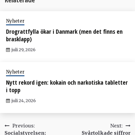
Nyheter
Drograttfylla ökar i Danmark (men det finns en
brasklapp)
juli 29, 2026
Nyheter
Nytt rekord igen: kokain och narkotiska tabletter
i topp
juli 24, 2026
Inläggsnavigering
Previous:
Next:
Socialstyrelsen:
Svårtolkade siffror