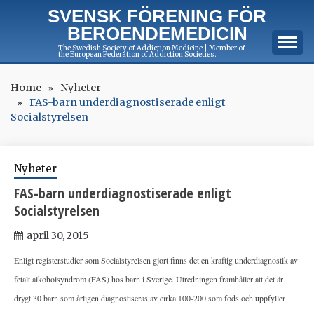
Skip
SVENSK FÖRENING FÖR
to
BEROENDEMEDICIN
content
The Swedish Society of Addiction Medicine | Member of
the European Federation of Addiction Societies.
Home
Nyheter
FAS-barn underdiagnostiserade enligt
Socialstyrelsen
Nyheter
FAS-barn underdiagnostiserade enligt
Socialstyrelsen
april 30, 2015
Enligt registerstudier som Socialstyrelsen gjort finns det en kraftig underdiagnostik av
fetalt alkoholsyndrom (FAS) hos barn i Sverige. Utredningen framhåller att det är
drygt 30 barn som årligen diagnostiseras av cirka 100-200 som föds och uppfyller