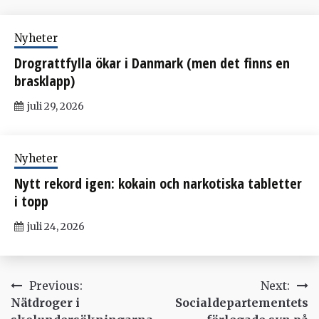
Nyheter
Drograttfylla ökar i Danmark (men det finns en
brasklapp)
juli 29, 2026
Nyheter
Nytt rekord igen: kokain och narkotiska tabletter
i topp
juli 24, 2026
Inläggsnavigering
Previous:
Next:
Nätdroger i
Socialdepartementets