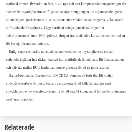
marknad är mer ”flytande” än förr, d.v.s. nya och mer komplicerade transporter gör det
svårare för myndigheterna att följa och avslöja smugglingen, de organiserade ligorna
är inte längre specialiserade till en substans utan växlar mellan drogerna, vilket också
är förvillande för spårarna. Lägg därtill att många syntetiska droger blir
”närproducerade” inom EU:s gränser: drogen framställs nära konsumenten och risken
för beslag blir markant mindre.
Enligt rapporten krävs nu en större medvetenhet hos myndigheterna om att
nationella åtgärder inte räcker, oavsett hur kraftfulla de än må vara. Ett ökat samarbete
och nätverk mellan EU:s länder ses som avgörande för att nå goda resultat.
Samarbetet mellan Europol och EMCDDA kommer att fortsätta. Ett viktigt
underrättelsearbete för dessa båda organisationer är att hålla jämna steg med
utvecklingen av de syntetiska drogerna för att snabbt kunna nå ut till medlemsländerna
med lägesrapporter.
Relaterade