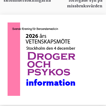
skolundersökningarna
förlegade syn på
missbruksvården