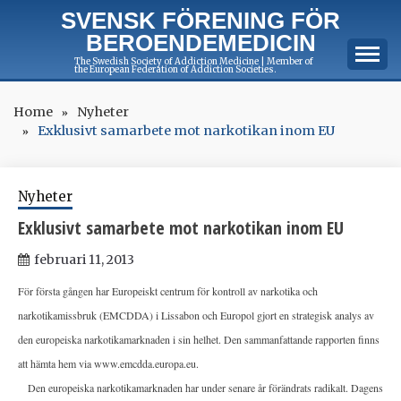
Skip
SVENSK FÖRENING FÖR
to
BEROENDEMEDICIN
content
The Swedish Society of Addiction Medicine | Member of
the European Federation of Addiction Societies.
Home
Nyheter
Exklusivt samarbete mot narkotikan inom EU
Nyheter
Exklusivt samarbete mot narkotikan inom EU
februari 11, 2013
För första gången har Europeiskt centrum för kontroll av narkotika och
narkotikamissbruk (EMCDDA) i Lissabon och Europol gjort en strategisk analys av
den europeiska narkotikamarknaden i sin helhet. Den sammanfattande rapporten finns
att hämta hem via www.emcdda.europa.eu.
Den europeiska narkotikamarknaden har under senare år förändrats radikalt. Dagens