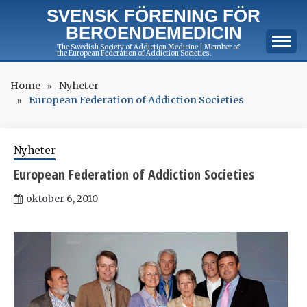
Skip
SVENSK FÖRENING FÖR
to
BEROENDEMEDICIN
content
The Swedish Society of Addiction Medicine | Member of
the European Federation of Addiction Societies.
Home
Nyheter
European Federation of Addiction Societies
Nyheter
European Federation of Addiction Societies
oktober 6, 2010