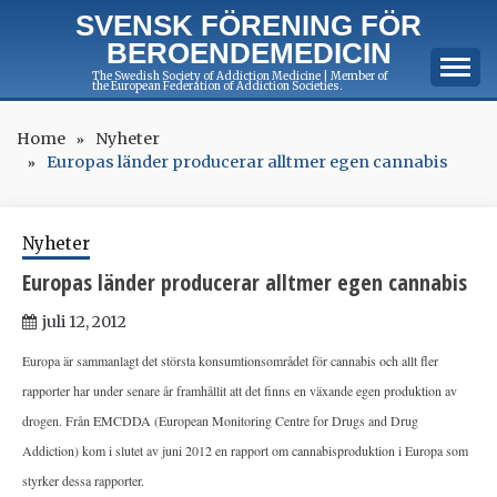
Skip
SVENSK FÖRENING FÖR
to
BEROENDEMEDICIN
content
The Swedish Society of Addiction Medicine | Member of
the European Federation of Addiction Societies.
Home
Nyheter
Europas länder producerar alltmer egen cannabis
Nyheter
Europas länder producerar alltmer egen cannabis
juli 12, 2012
Europa är sammanlagt det största konsumtionsområdet för cannabis och allt fler
rapporter har under senare år framhållit att det finns en växande egen produktion av
drogen. Från EMCDDA (European Monitoring Centre for Drugs and Drug
Addiction) kom i slutet av juni 2012 en rapport om cannabisproduktion i Europa som
styrker dessa rapporter.