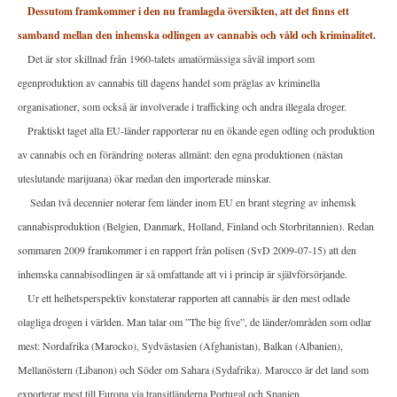
Dessutom framkommer i den nu framlagda översikten, att det finns ett
samband mellan den inhemska odlingen av cannabis och våld och kriminalitet.
Det är stor skillnad från 1960-talets amatörmässiga såväl import som
egenproduktion av cannabis till dagens handel som präglas av kriminella
organisationer, som också är involverade i trafficking och andra illegala droger.
Praktiskt taget alla EU-länder rapporterar nu en ökande egen odling och produktion
av cannabis och en förändring noteras allmänt: den egna produktionen (nästan
uteslutande marijuana) ökar medan den importerade minskar.
Sedan två decennier noterar fem länder inom EU en brant stegring av inhemsk
cannabisproduktion (Belgien, Danmark, Holland, Finland och Storbritannien). Redan
sommaren 2009 framkommer i en rapport från polisen (SvD 2009-07-15) att den
inhemska cannabisodlingen är så omfattande att vi i princip är självförsörjande.
Ur ett helhetsperspektiv konstaterar rapporten att cannabis är den mest odlade
olagliga drogen i världen. Man talar om ”The big five”, de länder/områden som odlar
mest: Nordafrika (Marocko), Sydvästasien (Afghanistan), Balkan (Albanien),
Mellanöstern (Libanon) och Söder om Sahara (Sydafrika). Marocco är det land som
exporterar mest till Europa via transitländerna Portugal och Spanien.