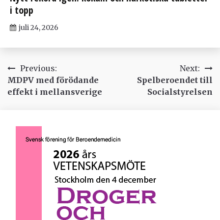
i topp
juli 24, 2026
Inläggsnavigering
Previous:
Next:
MDPV med förödande
Spelberoendet till
effekt i mellansverige
Socialstyrelsen