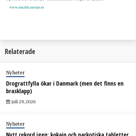
www.emcdda.europa.eu
Relaterade
Nyheter
Drograttfylla ökar i Danmark (men det finns en
brasklapp)
juli 29, 2026
Nyheter
Nytt rekord igen: kokain och narkotiska tabletter