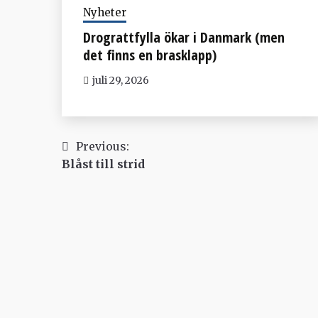
Nyheter
Drograttfylla ökar i Danmark (men
det finns en brasklapp)
juli 29, 2026
Inläggsnavigering
Previous:
Blåst till strid