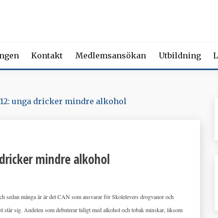
 FÖRENING FÖR BEROENDE
ety of Addiction Medicine | Member of the European Federation of Add
ingen
Kontakt
Medlemsansökan
Utbildning
L
2: unga dricker mindre alkohol
dricker mindre alkohol
och sedan många år är det CAN som ansvarar för Skolelevers drogvanor och
ol står sig. Andelen som debuterar tidigt med alkohol och tobak minskar, liksom