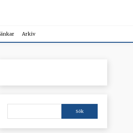
MEDICIN
iction Societies.
änkar
Arkiv
Sök