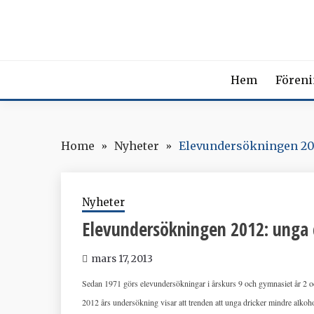
Skip
SVENSK
to
content
The Swedish Soci
Hem
Fören
Home
Nyheter
Elevundersökningen 201
Nyheter
Elevundersökningen 2012: unga 
mars 17, 2013
Sedan 1971 görs elevundersökningar i årskurs 9 och gymnasiet år 2 
2012 års undersökning visar att trenden att unga dricker mindre alkoh