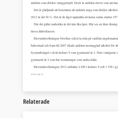
andelen som dricker smuggelsprit. Dock är andelen elever som använde
Det är glädjande att konstatera att andelen unga som dricker alkohol
2012 är det 56 %. Det är de lägst uppmätta nivåerna sedan starten 197
När det gäller narkotika är det inte lika ljust. Här ses en liten öknin
dessa åldersklasser.
Elevundersökningen försöker också ta reda på varifrån ungdomarna f
bekostnad och fram till 2007 ökade andelen insmugglad alkohol för at
Systembolaget i såväl årskurs 9 som gymnasiet år 2. Näst vanligaste sä
gymnasiet år 2 som har restauranger som andra-källa.
Elevundersökningen 2012 omfattar 4 490 i årskurs 9 och 3 358 i gym
www.can.se
Relaterade