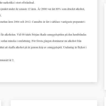
r narkotika i stort oförändrad.
 sjunkit under de senaste 12 åren. År 2000 var det 80% som druckit alkohol,
1.
g mellan åren 2004 och 2012. Cannabis är det i särklass vanligaste preparatet i
år alkoholen. Vid 00-talets början ökade smuggelspriten på den hembrändas
t sedan minska i omfattning. För första gången dominerar nu alkohol från
ttet att skaffa alkohol på är genom köp av smuggelsprit. Undantag är flickor i
nasiet år 2.