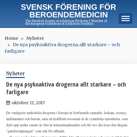
Skip
SVENSK FÖRENING FÖR
to
BEROENDEMEDICIN
content
The Swedish Society of Addiction Medicine | Member of
the European Federation of Addiction Societies.
Home
Nyheter
De nya psykoaktiva drogerna allt starkare – och
farligare
Nyheter
De nya psykoaktiva drogerna allt starkare – och
farligare
oktober 11, 2017
De vanligaste narkotiska drogerna i Europa är fortfarande cannabis, kokain, ecstasy,
amfetaminer och heroin, men ett kraftfullt orosmoln är de syntetiska opioiderna, som
dykt upp under senare år. Det är internetmarknaden och till viss del även den illegala
”gatuförsäljningen” som står för utbudet.