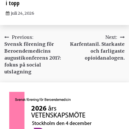
i topp
juli 24, 2026
Inläggsnavigering
Previous:
Next:
Svensk förening för
Karfentanil. Starkaste
Beroendemedicins
och farligaste
augustikonferens 2017:
opioidanalogen.
fokus på social
utslagning