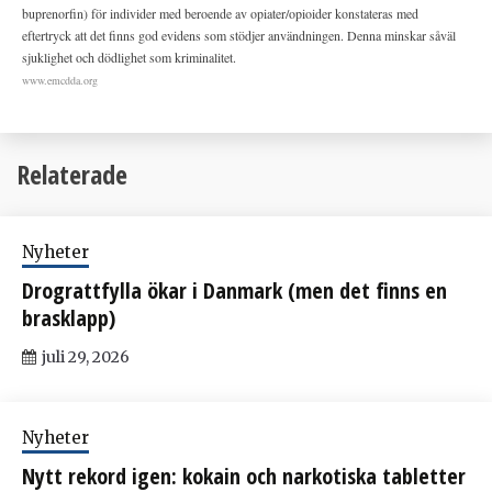
buprenorfin) för individer med beroende av opiater/opioider konstateras med
eftertryck att det finns god evidens som stödjer användningen. Denna minskar såväl
sjuklighet och dödlighet som kriminalitet.
www.emcdda.org
Relaterade
Nyheter
Drograttfylla ökar i Danmark (men det finns en
brasklapp)
juli 29, 2026
Nyheter
Nytt rekord igen: kokain och narkotiska tabletter