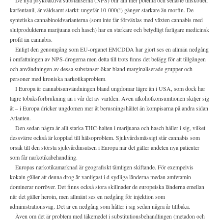
De nya psykoaktiva substanserna (NPS) blir allt mer potenta och senaste tillskottet,
karfentanil, är våldsamt starkt: ungefär 10 000(!) gånger starkare än morfin. De
syntetiska cannabinoidvarianterna (som inte får förväxlas med växten cannabis med
slutprodukterna marijuana och hasch) har en starkare och betydligt farligare medicinsk
profil än cannabis.
Enligt den genomgång som EU-organet EMCDDA har gjort ses en allmän nedgång
i omfattningen av NPS-drogerna men detta till trots finns det belägg för att tillgången
och användningen av dessa substanser ökar bland marginaliserade grupper och
personer med kroniska narkotikaproblem.
I Europa är cannabisanvändningen bland ungdomar lägre än i USA, som dock har
lägre tobaksförbrukning än i vår del av världen. Även alkoholkonsumtionen skiljer sig
åt – i Europa dricker ungdomen mer åt berusningshållet än kompisarna på andra sidan
Atlanten.
Den sedan några år allt starka THC-halten i marijuana och hasch håller i sig, vilket
dessvärre också är kopplad till hälsoproblem. Sjukvårdsmässigt står cannabis som
orsak till den största sjukvårdinsatsen i Europa när det gäller andelen nya patienter
som får narkotikabehandling.
Europas narkotikamarknad är geografiskt tämligen skiftande. För exempelvis
kokain gäller att denna drog är vanligast i d sydliga länderna medan amfetamin
dominerar norröver. Det finns också stora skillnader de europeiska länderna emellan
när det gäller heroin, men allmänt ses en nedgång för injektion som
administrationsväg. Det är en nedgång som håller i sig sedan några år tillbaka.
Även om det är problem med läkemedel i substitutionsbehandlingen (metadon och