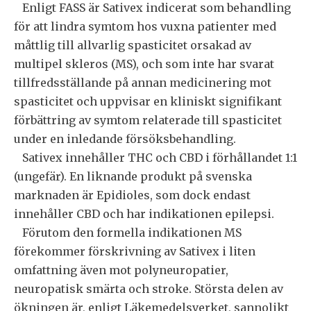
Enligt FASS är Sativex indicerat som behandling
för att lindra symtom hos vuxna patienter med
måttlig till allvarlig spasticitet orsakad av
multipel skleros (MS), och som inte har svarat
tillfredsställande på annan medicinering mot
spasticitet och uppvisar en kliniskt signifikant
förbättring av symtom relaterade till spasticitet
under en inledande försöksbehandling.
Sativex innehåller THC och CBD i förhållandet 1:1
(ungefär). En liknande produkt på svenska
marknaden är Epidioles, som dock endast
innehåller CBD och har indikationen epilepsi.
Förutom den formella indikationen MS
förekommer förskrivning av Sativex i liten
omfattning även mot polyneuropatier,
neuropatisk smärta och stroke. Största delen av
ökningen är, enligt Läkemedelsverket, sannolikt