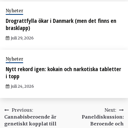
Nyheter
Drograttfylla ökar i Danmark (men det finns en
brasklapp)
juli 29, 2026
Nyheter
Nytt rekord igen: kokain och narkotiska tabletter
i topp
juli 24, 2026
Inläggsnavigering
Previous:
Next:
Cannabisberoende är
Paneldiskussion:
genetiskt kopplat till
Beroende och