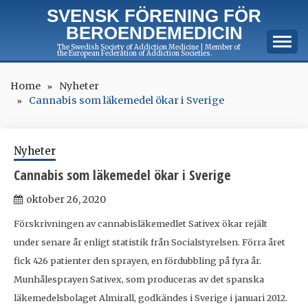
Skip
SVENSK FÖRENING FÖR
to
BEROENDEMEDICIN
content
The Swedish Society of Addiction Medicine | Member of
the European Federation of Addiction Societies.
Home
Nyheter
Cannabis som läkemedel ökar i Sverige
Nyheter
Cannabis som läkemedel ökar i Sverige
oktober 26, 2020
Förskrivningen av cannabisläkemedlet Sativex ökar rejält
under senare år enligt statistik från Socialstyrelsen. Förra året
fick 426 patienter den sprayen, en fördubbling på fyra år.
Munhålesprayen Sativex, som produceras av det spanska
läkemedelsbolaget Almirall, godkändes i Sverige i januari 2012.