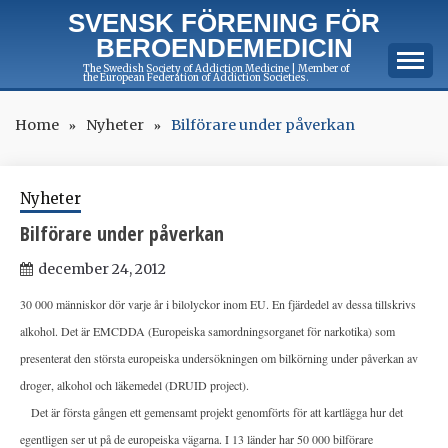
Skip
SVENSK FÖRENING FÖR
to
BEROENDEMEDICIN
content
The Swedish Society of Addiction Medicine | Member of
the European Federation of Addiction Societies.
Home
Nyheter
Bilförare under påverkan
Nyheter
Bilförare under påverkan
december 24, 2012
30 000 människor dör varje år i bilolyckor inom EU. En fjärdedel av dessa tillskrivs
alkohol. Det är EMCDDA (Europeiska samordningsorganet för narkotika) som
presenterat den största europeiska undersökningen om bilkörning under påverkan av
droger, alkohol och läkemedel (DRUID project).
Det är första gången ett gemensamt projekt genomförts för att kartlägga hur det
egentligen ser ut på de europeiska vägarna. I 13 länder har 50 000 bilförare