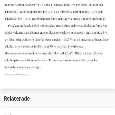
randomiserat undersökts för 25 olika substanser inklusive narkotika, alkohol och
läkemedel. Alkohol upptäcktes hos 3,5 % av bilförarna, narkotika hos 1,9 % och
läkemedel hos 1,4 %. Kombinationer fanns naturligtvis om än i mindre omfattning.
Projektet omfattade också trafikolyckor med svåra skador eller död som följd. Vid
dödsolyckorna hade föraren en eller flera psykoaktiva substanser i sig i upp till 53 %
av fallen (det skiljde sig något åt stater emellan). 31,7 % av de omkomna förarna hade
alkohol i sig vid olyckstillfället, runt 70 % var svårt intoxikerade
(blodalkoholkoncentration var mer eller lika med 1,2 g/l). Högsta antalet dödade
alkoholpåverkade förare noterades i Portugal och motsvarande för narkotika
(cannabis) noterades i Norge.
www.emcdda.europa.eu
Relaterade