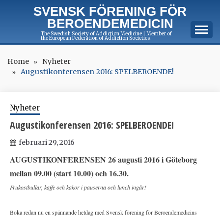
Skip
SVENSK FÖRENING FÖR
to
BEROENDEMEDICIN
content
The Swedish Society of Addiction Medicine | Member of
the European Federation of Addiction Societies.
Home
Nyheter
Augustikonferensen 2016: SPELBEROENDE!
Nyheter
Augustikonferensen 2016: SPELBEROENDE!
februari 29, 2016
AUGUSTIKONFERENSEN 26 augusti 2016 i Göteborg
mellan 09.00 (start 10.00) och 16.30.
Frukostbullar, kaffe och kakor i pauserna och lunch ingår!
Boka redan nu en spännande heldag med Svensk förening för Beroendemedicins