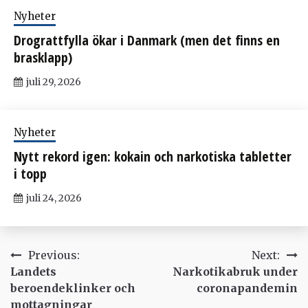
Nyheter
Drograttfylla ökar i Danmark (men det finns en
brasklapp)
juli 29, 2026
Nyheter
Nytt rekord igen: kokain och narkotiska tabletter
i topp
juli 24, 2026
Inläggsnavigering
Previous:
Next:
Landets
Narkotikabruk under
beroendeklinker och
coronapandemin
mottagningar