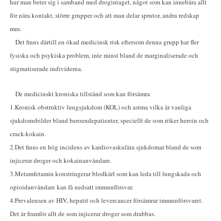
hur man beter sig i samband med drogintaget, något som kan innebära allt
för nära kontakt, större grupper och att man delar sprutor, andra redskap
mm.
Det finns därtill en ökad medicinsk risk eftersom denna grupp har fler
fysiska och psykiska problem, inte minst bland de marginaliserade och
stigmatiserade individerna.
De medicinskt kroniska tillstånd som kan försämra
1.
Kronisk obstruktiv lungsjukdom (KOL) och astma vilka är vanliga
sjukdomsbilder bland beroendepatienter, speciellt de som röker heroin och
crack-kokain.
2.
Det finns en hög incidens av kardiovaskulära sjukdomar bland de som
injicerar droger och kokainanvändare.
3.
Metamfetamin konstringerar blodkärl som kan leda till lungskada och
opioidanvändare kan få nedsatt immunförsvar.
4.
Prevalensen av HIV, hepatit och levercancer försämrar immunförsvaret.
Det är framför allt de som injicerar droger som drabbas.