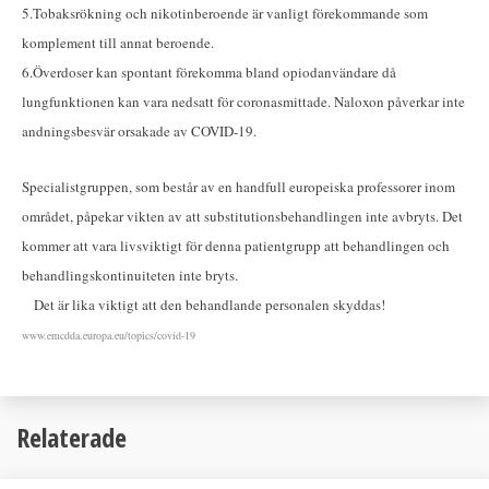
5.
Tobaksrökning och nikotinberoende är vanligt förekommande som
komplement till annat beroende.
6.
Överdoser kan spontant förekomma bland opiodanvändare då
lungfunktionen kan vara nedsatt för coronasmittade. Naloxon påverkar inte
andningsbesvär orsakade av COVID-19.
Specialistgruppen, som består av en handfull europeiska professorer inom
området, påpekar vikten av att substitutionsbehandlingen inte avbryts. Det
kommer att vara livsviktigt för denna patientgrupp att behandlingen och
behandlingskontinuiteten inte bryts.
Det är lika viktigt att den behandlande personalen skyddas!
www.emcdda.europa.eu/topics/covid-19
Relaterade