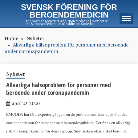
Skip
SVENSK FÖRENING FÖR
to
BEROENDEMEDICIN
content
The Swedish Society of Addiction Medicine | Member of
the European Federation of Addiction Societies.
Home
Nyheter
Allvarliga hälsoproblem för personer med beroende
under coronapandemin
Nyheter
Allvarliga hälsoproblem för personer med
beroende under coronapandemin
april 22, 2020
EMCDDA har låtit experter gå igenom de problem som kan uppstå under
coronapandemin för personer med beroendesjukdom. Det finns en allvarlig
risk för komplikationer för denna grupp. Smittrisken ökar vilket beror på