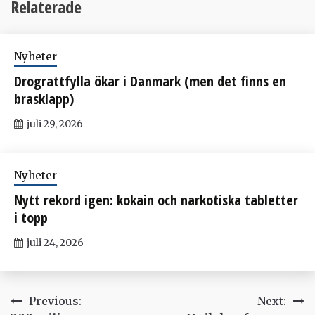
Relaterade
Nyheter
Drograttfylla ökar i Danmark (men det finns en
brasklapp)
juli 29, 2026
Nyheter
Nytt rekord igen: kokain och narkotiska tabletter
i topp
juli 24, 2026
Inläggsnavigering
Previous:
Next: