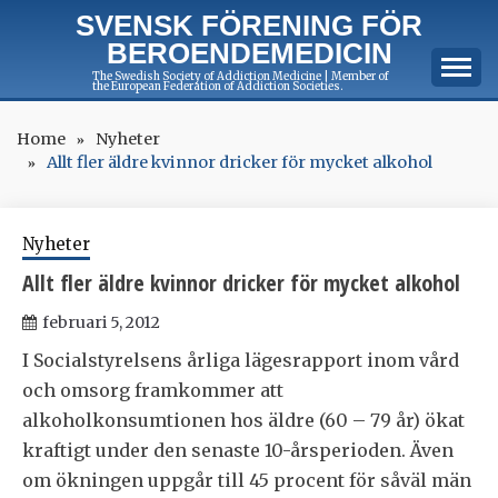
Skip
SVENSK FÖRENING FÖR
to
BEROENDEMEDICIN
content
The Swedish Society of Addiction Medicine | Member of
the European Federation of Addiction Societies.
Home
Nyheter
Allt fler äldre kvinnor dricker för mycket alkohol
Nyheter
Allt fler äldre kvinnor dricker för mycket alkohol
februari 5, 2012
I Socialstyrelsens årliga lägesrapport inom vård
och omsorg framkommer att
alkoholkonsumtionen hos äldre (60 – 79 år) ökat
kraftigt under den senaste 10-årsperioden. Även
om ökningen uppgår till 45 procent för såväl män