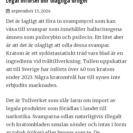
Legal införsel blir olagliga droger
september 13, 2024
Det är lagligt att föra in svampmycel som kan
växa till svampar som innehåller hallucinogena
ämnen som psilocybin och psilocin. Ett litet aber
är att det är olagligt att odla dessa svampar.
Kratom är ett sydöstasiatiskt träd vars blad är en
ingrediens vid tvåltillverkning. Tullen uppskattar
att till Sverige har införts över 40 ton kratom
under 2023. Några kratomtvål har till synes inte
erbjudits marknaden.
Det är Tullverket som slår larm om import av
legala produkter som förädlas i landet till
narkotika. Svamparna odlas naturligtvis illegalt
och kratombladen smulas sönder och intas i form
av tobak (rökes) eller bryggs som te. De