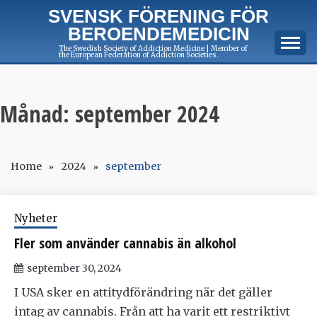
Skip
SVENSK FÖRENING FÖR
to
BEROENDEMEDICIN
content
The Swedish Society of Addiction Medicine | Member of
the European Federation of Addiction Societies.
Månad:
september 2024
Home
2024
september
Nyheter
Fler som använder cannabis än alkohol
september 30, 2024
I USA sker en attitydförändring när det gäller
intag av cannabis. Från att ha varit ett restriktivt