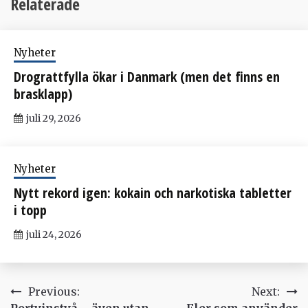
Relaterade
Nyheter
Drograttfylla ökar i Danmark (men det finns en
brasklapp)
juli 29, 2026
Nyheter
Nytt rekord igen: kokain och narkotiska tabletter
i topp
juli 24, 2026
Inläggsnavigering
Previous:
Next:
Portvinstvå – även utan
Fler som använder