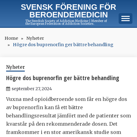
Skip
SVENSK FÖRENING FÖR
to
BEROENDEMEDICIN
content
The Swedish Society of Addiction Medicine | Member of
the European Federation of Addiction Societies.
Home
Nyheter
Högre dos buprenorfin ger bättre behandling
Nyheter
Högre dos buprenorfin ger bättre behandling
september 27, 2024
Vuxna med opioidberoende som får en högre dos
av buprenorfin kan få ett bättre
behandlingsresultat jämfört med de patienter som
kvarstår på den rekommenderade dosen. Det
framkommer i en stor amerikansk studie som