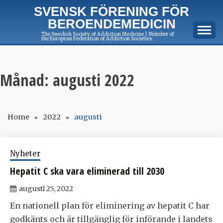
Skip
SVENSK FÖRENING FÖR
to
BEROENDEMEDICIN
content
The Swedish Society of Addiction Medicine | Member of
the European Federation of Addiction Societies.
Månad:
augusti 2022
Home
2022
augusti
Nyheter
Hepatit C ska vara eliminerad till 2030
augusti 25, 2022
En nationell plan för eliminering av hepatit C har
godkänts och är tillgänglig för införande i landets