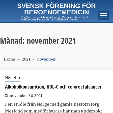
Skip
SVENSK FÖRENING FÖR
to
BEROENDEMEDICIN
content
The Swedish Society of Addiction Medicine | Member of
the European Federation of Addiction Societies.
Månad:
november 2021
Home
2021
november
Nyheter
Alkoholkonsumtion, HDL-C och colorectalcancer
november 30, 2021
I en studie från Norge med gamle nestorn Jørg
Mørland som medförfattare har man undersökt