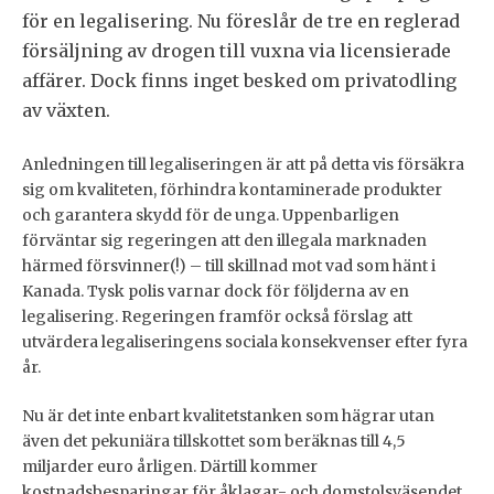
för en legalisering. Nu föreslår de tre en reglerad
försäljning av drogen till vuxna via licensierade
affärer. Dock finns inget besked om privatodling
av växten.
Anledningen till legaliseringen är att på detta vis försäkra
sig om kvaliteten, förhindra kontaminerade produkter
och garantera skydd för de unga. Uppenbarligen
förväntar sig regeringen att den illegala marknaden
härmed försvinner(!) – till skillnad mot vad som hänt i
Kanada. Tysk polis varnar dock för följderna av en
legalisering. Regeringen framför också förslag att
utvärdera legaliseringens sociala konsekvenser efter fyra
år.
Nu är det inte enbart kvalitetstanken som hägrar utan
även det pekuniära tillskottet som beräknas till 4,5
miljarder euro årligen. Därtill kommer
kostnadsbesparingar för åklagar- och domstolsväsendet.