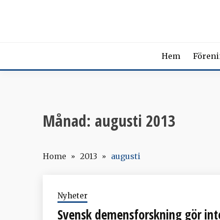
Skip
SVENSK
to
content
The Swedish Soci
Hem
Fören
Månad:
augusti 2013
Home
2013
augusti
Nyheter
Svensk demensforskning gör int