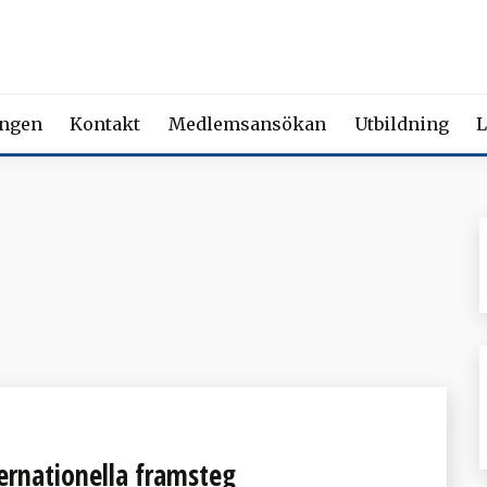
 FÖRENING FÖR BEROENDE
ety of Addiction Medicine | Member of the European Federation of Add
ingen
Kontakt
Medlemsansökan
Utbildning
L
ernationella framsteg