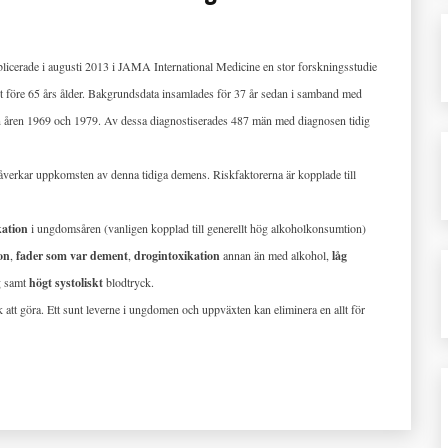
licerade i augusti 2013 i JAMA International Medicine en stor forskningsstudie
t före 65 års ålder. Bakgrundsdata insamlades för 37 år sedan i samband med
lan åren 1969 och 1979. Av dessa diagnostiserades 487 män med diagnosen tidig
verkar uppkomsten av denna tidiga demens. Riskfaktorerna är kopplade till
kation
i ungdomsåren (vanligen kopplad till generellt hög alkoholkonsumtion)
on
,
fader som var dement
,
drogintoxikation
annan än med alkohol,
låg
g samt
högt systoliskt
blodtryck.
att göra. Ett sunt leverne i ungdomen och uppväxten kan eliminera en allt för