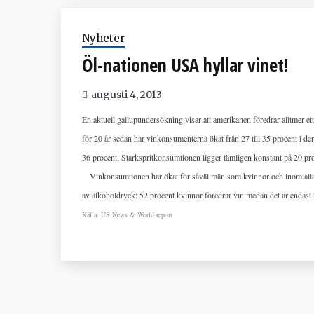
Nyheter
Öl-nationen USA hyllar vinet!
augusti 4, 2013
En aktuell gallupundersökning visar att amerikanen föredrar alltmer ett
för 20 år sedan har vinkonsumenterna ökat från 27 till 35 procent i d
36 procent. Starkspritkonsumtionen ligger tämligen konstant på 20 pr
Vinkonsumtionen har ökat för såväl män som kvinnor och inom alla e
av alkoholdryck: 52 procent kvinnor föredrar vin medan det är endast
Källa: US News & World report