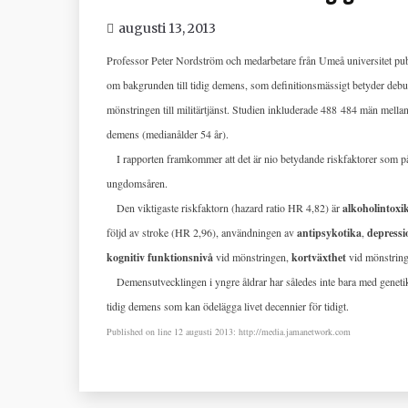
augusti 13, 2013
Professor Peter Nordström och medarbetare från Umeå universitet pub
om bakgrunden till tidig demens, som definitionsmässigt betyder debu
mönstringen till militärtjänst. Studien inkluderade 488 484 män mel
demens (medianålder 54 år).
I rapporten framkommer att det är nio betydande riskfaktorer som på
ungdomsåren.
Den viktigaste riskfaktorn (hazard ratio HR 4,82) är
alkoholintoxi
följd av stroke (HR 2,96), användningen av
antipsykotika
,
depressi
kognitiv funktionsnivå
vid mönstringen,
kortväxthet
vid mönstrin
Demensutvecklingen i yngre åldrar har således inte bara med genetik 
tidig demens som kan ödelägga livet decennier för tidigt.
Published on line 12 augusti 2013: http://media.jamanetwork.com