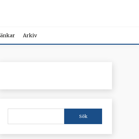
MEDICIN
iction Societies.
änkar
Arkiv
Sök