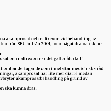
rna akamprosat och naltrexon vid behandling av
ten från SBU är från 2001, men något dramatiskt ur
n.
at och naltrexon när det gäller återfall i
ett omhändertagande som innefattar medicinska råd
kningar, akamprosat har lite mer diarré medan
m avbryter akamprosatbehandling på grund av
en ska kunna dras.