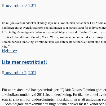
november 9, 2011
En miljon svenskar dricker skadligt mycket alkohol, men det är bara 1 av 5 som öv
nämligen enligt svensk tradition socialtjänsten som har ansvaret för individer me
fullständigt övervägande delen av svaren på frågan ”vart skulle du söka om du 
Läkarförbundets ordförande, Marie Wedin, kommenterar missbruksutredningen i sa
kommuner och landsting. Förbundet kan konstatera att det finns ett brett stöd bland
vård.”
Nyheter
Lite mer restriktivt!
november 2, 2011
För andra året i rad har systembolagets IQ låtit Novus Opinion göra en
alkoholkonsumtion vid 2011 års undersökning. En ökande andel av de 2
som är ansvarig för undersökningen. Forskning visar att ungdomar s
Som tidigare framkommer att unga vuxna dricker mest alkohol och har