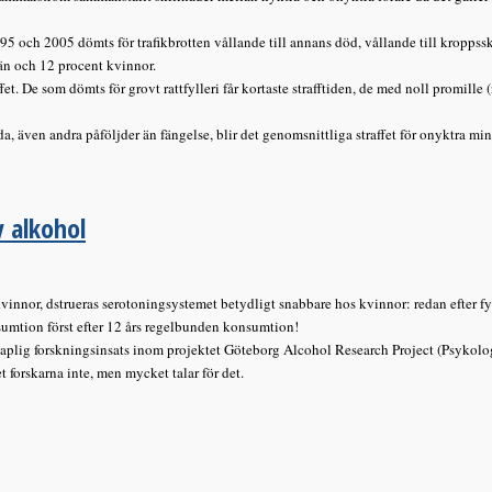
ch 2005 dömts för trafikbrotten vållande till annans död, vållande till kroppssk
än och 12 procent kvinnor.
t. De som dömts för grovt rattfylleri får kortaste strafftiden, de med noll promille 
även andra påföljder än fängelse, blir det genomsnittliga straffet för onyktra mins
 alkohol
vinnor, dstrueras serotoningsystemet betydligt snabbare hos kvinnor: redan efter f
umtion först efter 12 års regelbunden konsumtion!
plig forskningsinsats inom projektet Göteborg Alcohol Research Project (Psykolo
forskarna inte, men mycket talar för det.