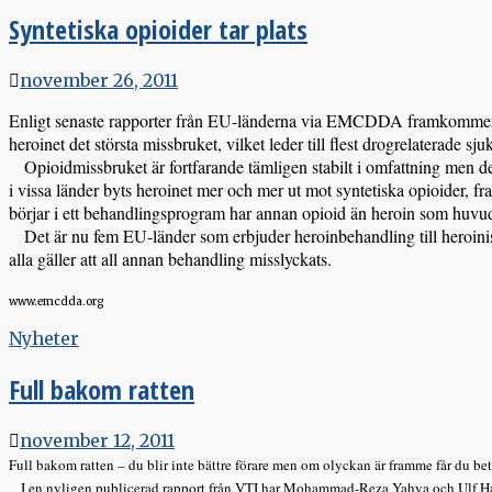
Syntetiska opioider tar plats
november 26, 2011
Enligt senaste rapporter från EU-länderna via EMCDDA framkommer det
heroinet det största missbruket, vilket leder till flest drogrelaterade s
Opioidmissbruket är fortfarande tämligen stabilt i omfattning men det h
i vissa länder byts heroinet mer och mer ut mot syntetiska opioider, f
börjar i ett behandlingsprogram har annan opioid än heroin som huvu
Det är nu fem EU-länder som erbjuder heroinbehandling till heroiniste
alla gäller att all annan behandling misslyckats.
www.emcdda.org
Nyheter
Full bakom ratten
november 12, 2011
Full bakom ratten – du blir inte bättre förare men om olyckan är framme får du bet
I en nyligen publicerad rapport från VTI har Mohammad-Reza Yahya och Ulf Hammar