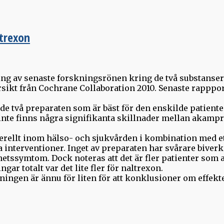
trexon
ing av senaste forskningsrönen kring de två substanse
sikt från Cochrane Collaboration 2010. Senaste rapppor
v de två preparaten som är bäst för den enskilde patiente
te finns några signifikanta skillnader mellan akampros
erellt inom hälso- och sjukvården i kombination med 
 interventioner. Inget av preparaten har svårare biver
thetssymtom. Dock noteras att det är fler patienter so
ar totalt var det lite fler för naltrexon.
ingen är ännu för liten för att konklusioner om effekt