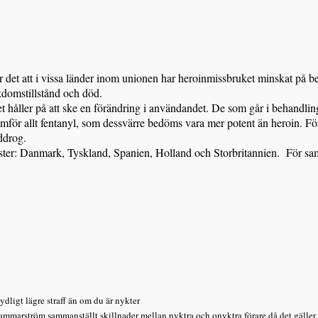
 att i vissa länder inom unionen har heroinmissbruket minskat på bek
jukdomstillstånd och död.
åller på att ske en förändring i användandet. De som går i behandling bl
ramför allt fentanyl, som dessvärre bedöms vara mer potent än heroin. F
ddrog.
r: Danmark, Tyskland, Spanien, Holland och Storbritannien. För samtlig
ydligt lägre straff än om du är nykter
ström sammanställt skillnader mellan nyktra och onyktra förare då det gäller straf