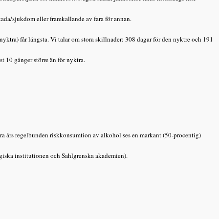
ada/sjukdom eller framkallande av fara för annan.
(nyktra) får längsta. Vi talar om stora skillnader: 308 dagar för den nyktre och 191
t 10 gånger större än för nyktra.
yra års regelbunden riskkonsumtion av alkohol ses en markant (50-procentig)
giska institutionen och Sahlgrenska akademien).