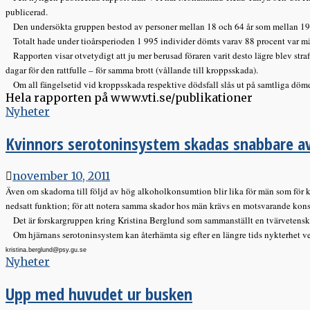
publicerad.
Den undersökta gruppen bestod av personer mellan 18 och 64 år som mellan 1995 o
Totalt hade under tioårsperioden 1 995 individer dömts varav 88 procent var m
Rapporten visar otvetydigt att ju mer berusad föraren varit desto lägre blev straffe
dagar för den rattfulle – för samma brott (vållande till kroppsskada).
Om all fängelsetid vid kroppsskada respektive dödsfall slås ut på samtliga dömda, 
Hela rapporten på www.vti.se/publikationer
Nyheter
Kvinnors serotoninsystem skadas snabbare av
november 10, 2011
Även om skadorna till följd av hög alkoholkonsumtion blir lika för män som för k
nedsatt funktion; för att notera samma skador hos män krävs en motsvarande kons
Det är forskargruppen kring Kristina Berglund som sammanställt en tvärvetenska
Om hjärnans serotoninsystem kan återhämta sig efter en längre tids nykterhet vet 
kristina.berglund@psy.gu.se
Nyheter
Upp med huvudet ur busken