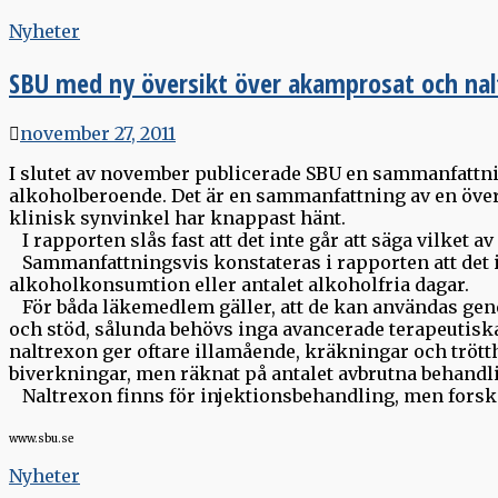
Nyheter
SBU med ny översikt över akamprosat och nal
november 27, 2011
I slutet av november publicerade SBU en sammanfattn
alkoholberoende. Det är en sammanfattning av en över
klinisk synvinkel har knappast hänt.
I rapporten slås fast att det inte går att säga vilket a
Sammanfattningsvis konstateras i rapporten att det in
alkoholkonsumtion eller antalet alkoholfria dagar.
För båda läkemedlem gäller, att de kan användas gen
och stöd, sålunda behövs inga avancerade terapeutiska
naltrexon ger oftare illamående, kräkningar och tröt
biverkningar, men räknat på antalet avbrutna behandling
Naltrexon finns för injektionsbehandling, men forskn
www.sbu.se
Nyheter