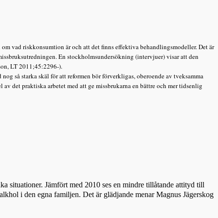
n om vad riskkonsumtion är och att det finns effektiva behandlingsmodeller. Det är
r missbruksutredningen. En stockholmsundersökning (intervjuer) visar att den
son, LT 2011;45:2296-).
og så starka skäl för att reformen bör förverkligas, oberoende av tveksamma
del av det praktiska arbetet med att ge missbrukarna en bättre och mer tidsenlig
 situationer. Jämfört med 2010 ses en mindre tillåtande attityd till
å alkhol i den egna familjen. Det är glädjande menar Magnus Jägerskog