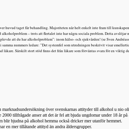
er huvud taget får behandling. Majoriteten når helt enkelt inte fram till kunskape
d alkoholproblem – trots att flertalet inte har några sociala problem. Detta avslöja
upplevde att du har alkoholproblem”: inom hälso- och sjukvården! (se Sven Andréas
mma nummers ledare: ”Det systemfel som utredningen beskrivit visar emellertid n
 läkare. Särskilt stort stöd finns det från läkare som förväntas svara för en viktig 
 marknadsundersökning över svenskarnas attityder till alkohol u nio olika
000 tillfrågade anser att det är fel att bjuda ungdomar under 18 år p
om blir bjudna på alkohol hemma också dricker mer utanför hemmet.
 en mer tillåtande attityd än andra åldersgrupper.