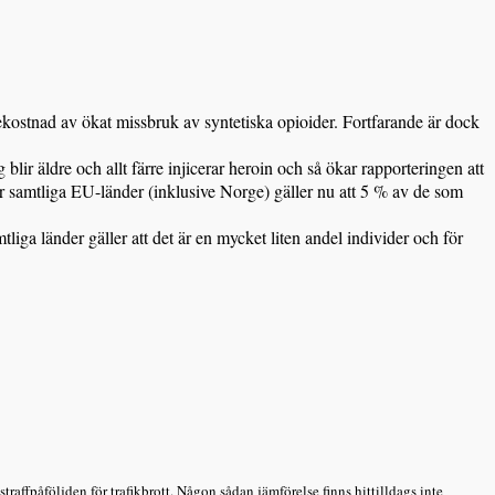
ostnad av ökat missbruk av syntetiska opioider. Fortfarande är dock
ir äldre och allt färre injicerar heroin och så ökar rapporteringen att
ör samtliga EU-länder (inklusive Norge) gäller nu att 5 % av de som
a länder gäller att det är en mycket liten andel individer och för
fpåföljden för trafikbrott. Någon sådan jämförelse finns hittilldags inte