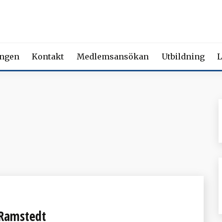
 FÖRENING FÖR BEROENDE
ety of Addiction Medicine | Member of the European Federation of Add
ingen
Kontakt
Medlemsansökan
Utbildning
L
 Ramstedt