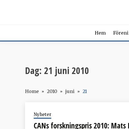
Skip
SVENSK
to
content
The Swedish Soci
Hem
Fören
Dag:
21 juni 2010
Home
2010
juni
21
Nyheter
CANs forskningspris 2010: Mats