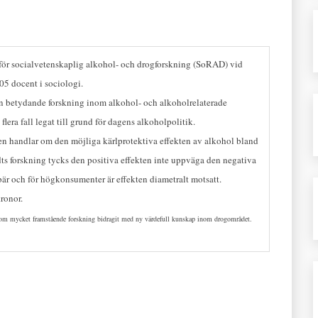
 för socialvetenskaplig alkohol- och drogforskning (SoRAD) vid
05 docent i sociologi.
in betydande forskning inom alkohol- och alkoholrelaterade
lera fall legat till grund för dagens alkoholpolitik.
en handlar om den möjliga kärlprotektiva effekten av alkohol bland
s forskning tycks den positiva effekten inte uppväga den negativa
r och för högkonsumenter är effekten diametralt motsatt.
ronor.
nbom mycket framstående forskning bidragit med ny värdefull kunskap inom drogområdet.