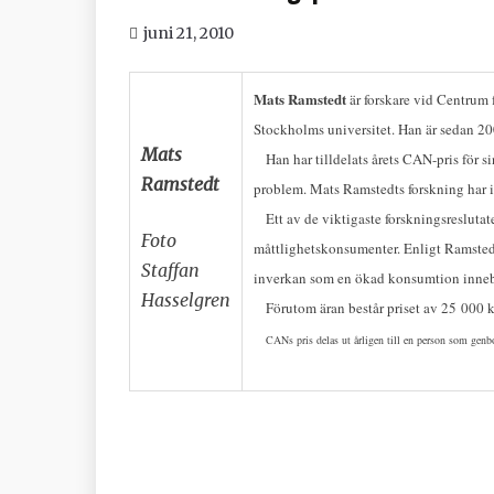
juni 21, 2010
Mats Ramstedt
är forskare vid Centrum
Stockholms universitet. Han är sedan 20
Mats
Han har tilldelats årets CAN-pris för s
Ramstedt
problem. Mats Ramstedts forskning har i f
Ett av de viktigaste forskningsreslutat
Foto
måttlighetskonsumenter. Enligt Ramstedt
Staffan
inverkan som en ökad konsumtion innebä
Hasselgren
Förutom äran består priset av 25 000 k
CANs pris delas ut årligen till en person som ge