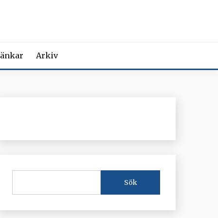
MEDICIN
iction Societies.
änkar
Arkiv
Sök