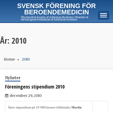
Skip
SVENSK FÖRENING FÖR
to
BEROENDEMEDICIN
content
The Swedish Society of Addiction Medicine | Member of
the European Federation of Addiction Societies.
År:
2010
Home
2010
Nyheter
Föreningens stipendium 2010
december 29, 2010
Martin
Årets stipendium på 10 000 kronor tilldelades