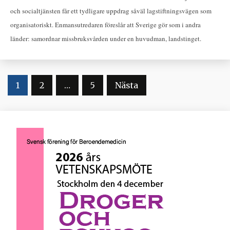
och socialtjänsten får ett tydligare uppdrag såväl lagstiftningsvägen som
organisatoriskt. Enmansutredaren föreslår att Sverige gör som i andra
länder: samordnar missbruksvården under en huvudman, landstinget.
Sidnumrering
1
2
…
5
Nästa
för
inlägg