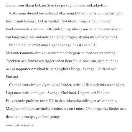
ämnen som liknar kokain är också på väg in i missbrukarkretsar.
Kokainmissbruket fortsätter att öka inom EU och har sedan flera år ”gått
förbi” amfetaminet. Det är vanligt med utspädning av det i handeln
förekommande kokainet. Ett vanligt utspädningsmedel är levamisol som
vid långvarigt användande kan ge ytterligare skador utöver kokainets.
När det gäller amfetamin ligger Sverige högst inom EU.
Metamfetaminmissbruket är fortfarande begränsat men vinner terräng.
Tjeckien och Slovakien ligger sedan flera år i tätposition, men nu finns
också rapporter om ökad tillgänglighet i Norge, Sverige, Lettland och
Finland.
Cannabismissbruket ökar i vissa länder, stabilt i flera och minskar i några.
Lågt men stabilt är läget i Sverige, Grekland, Ungern och Finland.
Ett växande problem inom EU är den inhemska odlingen av cannabis.
Marijuana (bladet används) produceras nu i minst 29 europeiska länder och
flera har i princip egenförsörjning.
www.emcdda.europa.eu