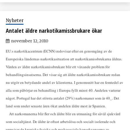
Nyheter
Antalet äldre narkotikamissbrukare ökar
november 12, 2010
EU:s narkotikacentrum (ECNN) redovisar efter en genomgång av de
Europeiska ländernas narkotikasituation att narkotikamissbrukarna åldras.
Vården av äldre narkotikamissbrukare blir ett växande problem för
behandlingsinsatserna. Det visar sig att äldre narkotikamissbrukare redan
nu utgör en betydande andel av klienterna. I genomsnitt har en femtedel av
alla som påbörjar en behandling i Europa fyllt minst 40. Andelen varierar
något. Portugal har det största antalet (29%) narkomaner som är 40_. Det
land som under senaste åren ökat andelen äldre mest är Spanien.
Att narkomanerna blir fler och äldre blir en utmaning för såväl sjukvård
som socialtjänst. De äldre är oftast arbetslösa och socialt isolerade och
uppvisar de kroniska fysiska och psykosociala konsekvenserna av