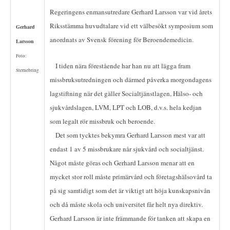
Regeringens enmansutredare Gerhard Larsson var vid årets
Riksstämma huvudtalare vid ett välbesökt symposium som
Gerhard
anordnats av Svensk förening för Beroendemedicin.
Larsson
Foto:
I tiden nära förestående har han nu att lägga fram
Sternebring
missbruksutredningen och därmed påverka morgondagens
lagstiftning när det gäller Socialtjänstlagen, Hälso- och
sjukvårdslagen, LVM, LPT och LOB, d.v.s. hela kedjan
som legalt rör missbruk och beroende.
Det som tycktes bekymra Gerhard Larsson mest var att
endast 1 av 5 missbrukare når sjukvård och socialtjänst.
Något måste göras och Gerhard Larsson menar att en
mycket stor roll måste primärvård och företagshälsovård ta
på sig samtidigt som det är viktigt att höja kunskapsnivån
och då måste skola och universitet får helt nya direktiv.
Gerhard Larsson är inte främmande för tanken att skapa en