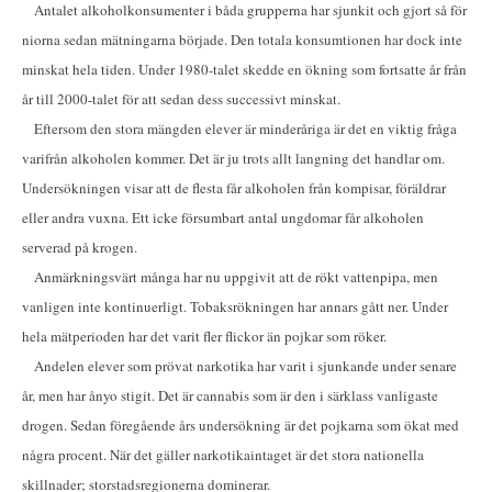
Antalet alkoholkonsumenter i båda grupperna har sjunkit och gjort så för
niorna sedan mätningarna började. Den totala konsumtionen har dock inte
minskat hela tiden. Under 1980-talet skedde en ökning som fortsatte år från
år till 2000-talet för att sedan dess successivt minskat.
Eftersom den stora mängden elever är minderåriga är det en viktig fråga
varifrån alkoholen kommer. Det är ju trots allt langning det handlar om.
Undersökningen visar att de flesta får alkoholen från kompisar, föräldrar
eller andra vuxna. Ett icke försumbart antal ungdomar får alkoholen
serverad på krogen.
Anmärkningsvärt många har nu uppgivit att de rökt vattenpipa, men
vanligen inte kontinuerligt. Tobaksrökningen har annars gått ner. Under
hela mätperioden har det varit fler flickor än pojkar som röker.
Andelen elever som prövat narkotika har varit i sjunkande under senare
år, men har ånyo stigit. Det är cannabis som är den i särklass vanligaste
drogen. Sedan föregående års undersökning är det pojkarna som ökat med
några procent. När det gäller narkotikaintaget är det stora nationella
skillnader; storstadsregionerna dominerar.