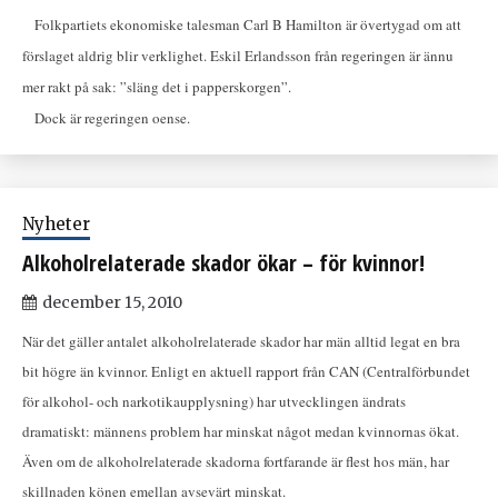
Folkpartiets ekonomiske talesman Carl B Hamilton är övertygad om att
förslaget aldrig blir verklighet. Eskil Erlandsson från regeringen är ännu
mer rakt på sak: ”släng det i papperskorgen”.
Dock är regeringen oense.
Nyheter
Alkoholrelaterade skador ökar – för kvinnor!
december 15, 2010
När det gäller antalet alkoholrelaterade skador har män alltid legat en bra
bit högre än kvinnor. Enligt en aktuell rapport från CAN (Centralförbundet
för alkohol- och narkotikaupplysning) har utvecklingen ändrats
dramatiskt: männens problem har minskat något medan kvinnornas ökat.
Även om de alkoholrelaterade skadorna fortfarande är flest hos män, har
skillnaden könen emellan avsevärt minskat.