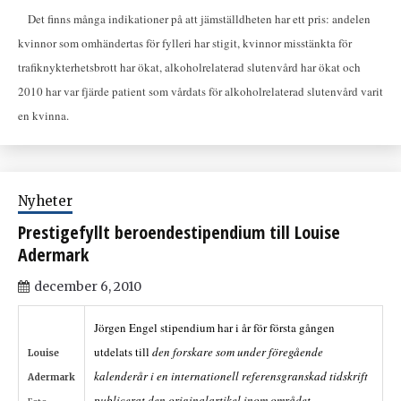
Det finns många indikationer på att jämställdheten har ett pris: andelen
kvinnor som omhändertas för fylleri har stigit, kvinnor misstänkta för
trafiknykterhetsbrott har ökat, alkoholrelaterad slutenvård har ökat och
2010 har var fjärde patient som vårdats för alkoholrelaterad slutenvård varit
en kvinna.
Nyheter
Prestigefyllt beroendestipendium till Louise
Adermark
december 6, 2010
Jörgen Engel stipendium har i år för första gången
utdelats till
den forskare som under föregående
Louise
kalenderår i en internationell referensgranskad tidskrift
Adermark
publicerat den originalartikel inom området