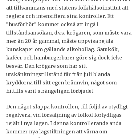
att tillsammans med statens folkhälsoinstitut att
reglera och intensifiera sina kontroller. Ett
”husförhör” kommer också att ingå i
tillståndsansökan, d.v.s. krögaren, som måste vara
mer än 20 år gammal, måste uppvisa rejäla
kunskaper om gällande alkohollag. Gatukök,
kaféer och hamburgerbarer göre sig dock icke
besvär. Den krögare som har sitt
utskänkningstillstånd får från juli blanda
kryddorna till sitt egen brännvin, något som
hittills varit strängeligen förbjudet.
Den något slappa kontrollen, till följd av otydligt
regelverk, vid försäljning av folköl förtydligas
rejält i nya lagen. I denna kontrollerande anda
kommer nya lagstiftningen att värna om