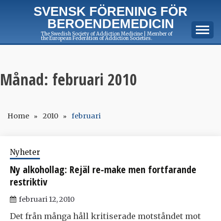
Skip
SVENSK FÖRENING FÖR
to
BEROENDEMEDICIN
content
The Swedish Society of Addiction Medicine | Member of
the European Federation of Addiction Societies.
Månad:
februari 2010
Home
2010
februari
Nyheter
Ny alkohollag: Rejäl re-make men fortfarande
restriktiv
februari 12, 2010
Det från många håll kritiserade motståndet mot