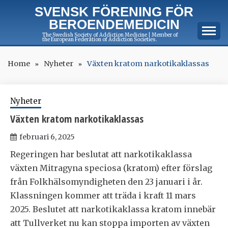
Skip
SVENSK FÖRENING FÖR
to
BEROENDEMEDICIN
content
The Swedish Society of Addiction Medicine | Member of
the European Federation of Addiction Societies.
Home
Nyheter
Växten kratom narkotikaklassas
Nyheter
Växten kratom narkotikaklassas
februari 6, 2025
Regeringen har beslutat att narkotikaklassa
växten Mitragyna speciosa (kratom) efter förslag
från Folkhälsomyndigheten den 23 januari i år.
Klassningen kommer att träda i kraft 11 mars
2025. Beslutet att narkotikaklassa kratom innebär
att Tullverket nu kan stoppa importen av växten