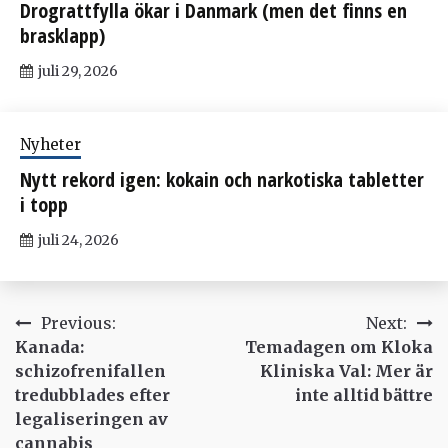
Drograttfylla ökar i Danmark (men det finns en
brasklapp)
juli 29, 2026
Nyheter
Nytt rekord igen: kokain och narkotiska tabletter
i topp
juli 24, 2026
Inläggsnavigering
Previous:
Next:
Kanada:
Temadagen om Kloka
schizofrenifallen
Kliniska Val: Mer är
tredubblades efter
inte alltid bättre
legaliseringen av
cannabis