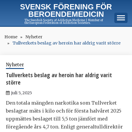
Skip
SVENSK FÖRENING FÖR
to
BEROENDEMEDICIN
content
The Swedish Society of Addiction Medicine | Member of
the European Federation of Addiction Societies.
Home
Nyheter
Tullverkets beslag av heroin har aldrig varit större
Nyheter
Tullverkets beslag av heroin har aldrig varit
större
juli 5, 2025
Den totala mängden narkotika som Tullverket
beslagtar mäts i kilo och för första halvåret 2025
uppmättes beslaget till 5,5 ton jämfört med
föregående års 4,7 ton. Enligt generaltulldirektör