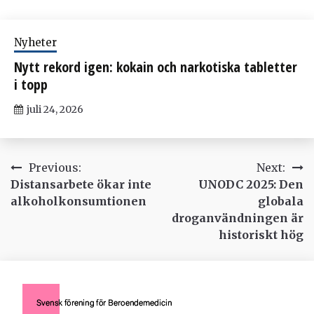
Nyheter
Nytt rekord igen: kokain och narkotiska tabletter
i topp
juli 24, 2026
Inläggsnavigering
Previous:
Next:
Distansarbete ökar inte
UNODC 2025: Den
alkoholkonsumtionen
globala
droganvändningen är
historiskt hög