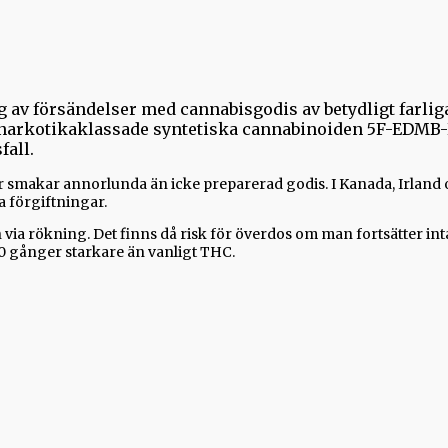
ag av försändelser med cannabisgodis av betydligt farlig
n narkotikaklassade syntetiska cannabinoiden 5F-EDMB-
fall.
ler smakar annorlunda än icke preparerad godis. I Kanada, Irlan
a förgiftningar.
 rökning. Det finns då risk för överdos om man fortsätter intaget 
100 gånger starkare än vanligt THC.