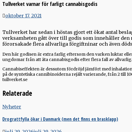
Tullverket varnar för farligt cannabisgodis
oktober 17, 2021
Tullverket har sedan i höstas gjort ett ökat antal besl
verksamheten gått över till godis som innehåller de
förorsakade flera allvarliga förgiftninar och även döds
Den här godisen är extra farlig eftersom den varken luktar el
ungdomar från att äta cannabisgodis efter flera fall av allvarlig
Cannabiseffekten är dessutom fördröjd jämfört med inhalation via
på de syntetiska cannibinoiderna rejält varierande, från 2 till 
tullverket.se
Relaterade
Nyheter
Drograttfylla ökar i Danmark (men det finns en brasklapp)
juli 29, 2026
juli 29, 2026