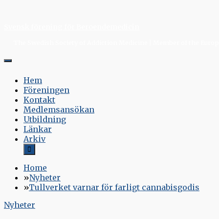
Skip
to
Svensk förening för Beroendemedicin
content
The Swedish Society of Addiction Medicine | Member of the Europe
Hem
Föreningen
Kontakt
Medlemsansökan
Utbildning
Länkar
Arkiv
Home
Nyheter
Tullverket varnar för farligt cannabisgodis
Nyheter