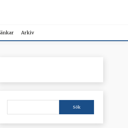
MEDICIN
iction Societies.
änkar
Arkiv
Sök