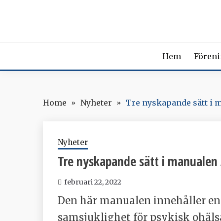
Skip
SVENSK
to
content
The Swedish Soci
Hem
Fören
Home
Nyheter
Tre nyskapande sätt i 
Nyheter
Tre nyskapande sätt i manualen
februari 22, 2022
Den här manualen innehåller en
samsjuklighet för psykisk ohäls