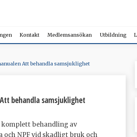
 FÖRENING FÖR BEROENDE
ety of Addiction Medicine | Member of the European Federation of Add
ingen
Kontakt
Medlemsansökan
Utbildning
L
manualen Att behandla samsjuklighet
 Att behandla samsjuklighet
 komplett behandling av
a och NPF vid skadligt bruk och