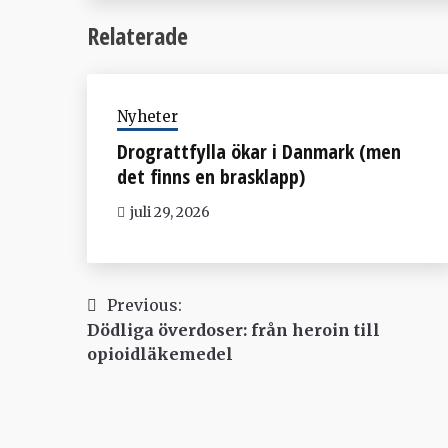
Relaterade
Nyheter
Drograttfylla ökar i Danmark (men
det finns en brasklapp)
juli 29, 2026
Inläggsnavigering
Previous:
Dödliga överdoser: från heroin till
opioidläkemedel