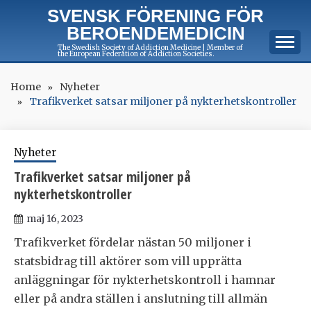
Skip
SVENSK FÖRENING FÖR
to
BEROENDEMEDICIN
content
The Swedish Society of Addiction Medicine | Member of
the European Federation of Addiction Societies.
Home
Nyheter
Trafikverket satsar miljoner på nykterhetskontroller
Nyheter
Trafikverket satsar miljoner på
nykterhetskontroller
maj 16, 2023
Trafikverket fördelar nästan 50 miljoner i
statsbidrag till aktörer som vill upprätta
anläggningar för nykterhetskontroll i hamnar
eller på andra ställen i anslutning till allmän