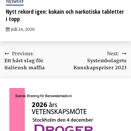
Nyheter
Nytt rekord igen: kokain och narkotiska tabletter
i topp
juli 24, 2026
Inläggsnavigering
Previous:
Next:
Ett hårt slag för
Systembolagets
italiensk maffia
Kunskapspriser 2023