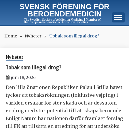
Skip
SVENSK FÖRENING FÖR
to
BEROENDEMEDICIN
content
The Swedish Society of Addiction Medicine | Member of
the European Federation of Addiction Societies.
Home
Nyheter
Tobak som illegal drog?
Nyheter
Tobak som illegal drog?
juni 18, 2026
Den lilla önationen Republiken Palau i Stilla havet
tycker att tobaksrökningen (inklusive vejping) i
världen orsakar för stor skada och är dessutom
en drog med stor potential till att skapa beroende.
Enligt Nature har nationen därför framlagt förslag
till FN att tillsätta en utredning för att undersöka