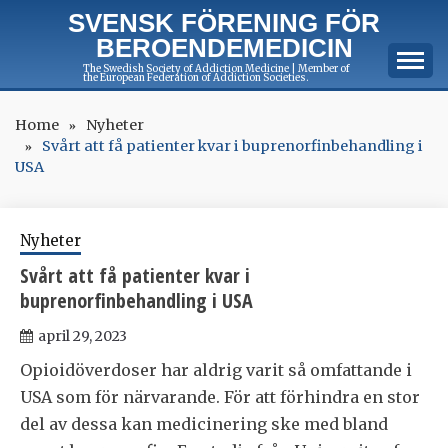
Skip
SVENSK FÖRENING FÖR
to
BEROENDEMEDICIN
content
The Swedish Society of Addiction Medicine | Member of
the European Federation of Addiction Societies.
Home
Nyheter
Svårt att få patienter kvar i buprenorfinbehandling i
USA
Nyheter
Svårt att få patienter kvar i
buprenorfinbehandling i USA
april 29, 2023
Opioidöverdoser har aldrig varit så omfattande i
USA som för närvarande. För att förhindra en stor
del av dessa kan medicinering ske med bland