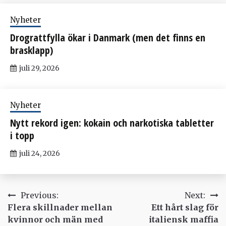
Nyheter
Drograttfylla ökar i Danmark (men det finns en
brasklapp)
juli 29, 2026
Nyheter
Nytt rekord igen: kokain och narkotiska tabletter
i topp
juli 24, 2026
Inläggsnavigering
Previous:
Next:
Flera skillnader mellan
Ett hårt slag för
kvinnor och män med
italiensk maffia