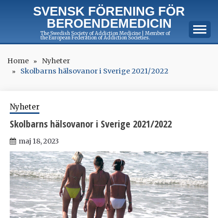
Skip
SVENSK FÖRENING FÖR
to
BEROENDEMEDICIN
content
The Swedish Society of Addiction Medicine | Member of
the European Federation of Addiction Societies.
Home
Nyheter
Skolbarns hälsovanor i Sverige 2021/2022
Nyheter
Skolbarns hälsovanor i Sverige 2021/2022
maj 18, 2023