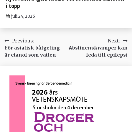
i topp
juli 24, 2026
Inläggsnavigering
Previous:
Next:
För asiatisk bålgeting
Abstinenskramper kan
är etanol som vatten
leda till epilepsi