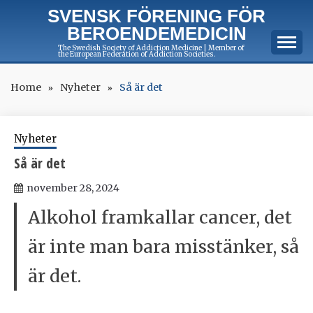
Skip
SVENSK FÖRENING FÖR
to
BEROENDEMEDICIN
content
The Swedish Society of Addiction Medicine | Member of
the European Federation of Addiction Societies.
Home
Nyheter
Så är det
Nyheter
Så är det
november 28, 2024
Alkohol framkallar cancer, det
är inte man bara misstänker, så
är det.