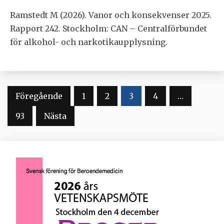
Ramstedt M (2026). Vanor och konsekvenser 2025.
Rapport 242. Stockholm: CAN – Centralförbundet
för alkohol- och narkotikaupplysning.
Sidnumrering
Föregående
1
2
3
4
…
för
93
Nästa
inlägg