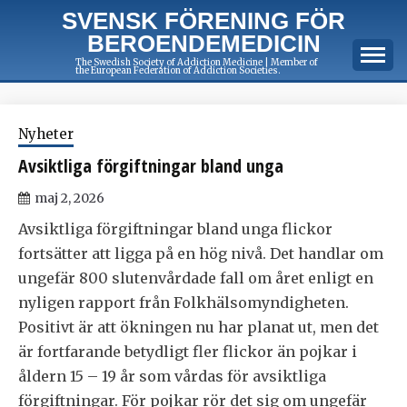
Skip
SVENSK FÖRENING FÖR
to
BEROENDEMEDICIN
content
The Swedish Society of Addiction Medicine | Member of
the European Federation of Addiction Societies.
Nyheter
Avsiktliga förgiftningar bland unga
maj 2, 2026
Avsiktliga förgiftningar bland unga flickor
fortsätter att ligga på en hög nivå. Det handlar om
ungefär 800 slutenvårdade fall om året enligt en
nyligen rapport från Folkhälsomyndigheten.
Positivt är att ökningen nu har planat ut, men det
är fortfarande betydligt fler flickor än pojkar i
åldern 15 – 19 år som vårdas för avsiktliga
förgiftningar. För pojkar rör det sig om ungefär