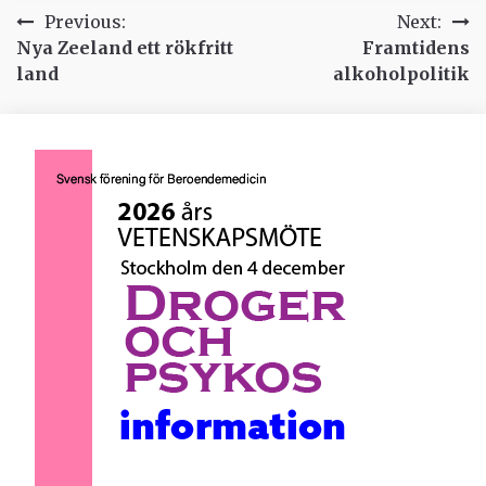
Inläggsnavigering
Previous:
Next:
Nya Zeeland ett rökfritt
Framtidens
land
alkoholpolitik