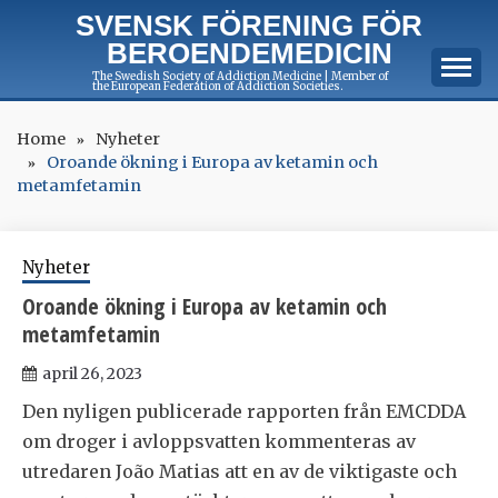
Skip
SVENSK FÖRENING FÖR
to
BEROENDEMEDICIN
content
The Swedish Society of Addiction Medicine | Member of
the European Federation of Addiction Societies.
Home
Nyheter
Oroande ökning i Europa av ketamin och
metamfetamin
Nyheter
Oroande ökning i Europa av ketamin och
metamfetamin
april 26, 2023
Den nyligen publicerade rapporten från EMCDDA
om droger i avloppsvatten kommenteras av
utredaren João Matias att en av de viktigaste och