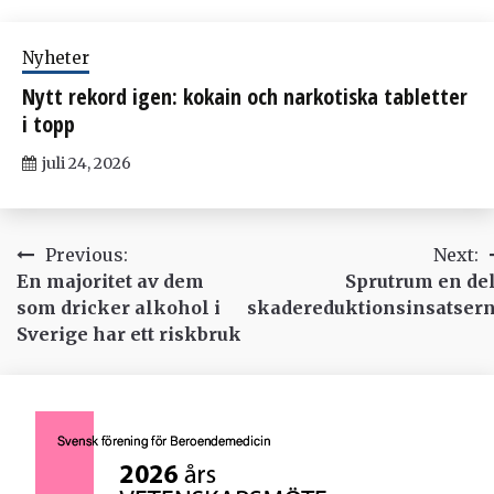
Nyheter
Nytt rekord igen: kokain och narkotiska tabletter
i topp
juli 24, 2026
Inläggsnavigering
Previous:
Next:
En majoritet av dem
Sprutrum en del
som dricker alkohol i
skadereduktionsinsatser
Sverige har ett riskbruk