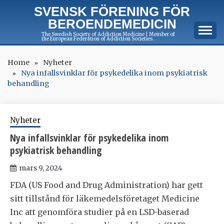
Skip
SVENSK FÖRENING FÖR
to
BEROENDEMEDICIN
content
The Swedish Society of Addiction Medicine | Member of
the European Federation of Addiction Societies.
Home
Nyheter
Nya infallsvinklar för psykedelika inom psykiatrisk
behandling
Nyheter
Nya infallsvinklar för psykedelika inom
psykiatrisk behandling
mars 9, 2024
FDA (US Food and Drug Administration) har gett
sitt tillstånd för läkemedelsföretaget Medicine
Inc att genomföra studier på en LSD-baserad