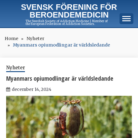
Skip
SVENSK FÖRENING FÖR
to
BEROENDEMEDICIN
content
The Swedish Society of Addiction Medicine | Member of
the European Federation of Addiction Societies.
Home
Nyheter
Myanmars opiumodlingar är världsledande
Nyheter
Myanmars opiumodlingar är världsledande
december 14, 2024