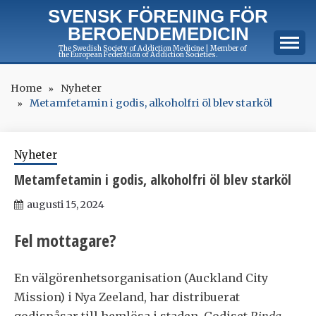
Skip
SVENSK FÖRENING FÖR
to
BEROENDEMEDICIN
content
The Swedish Society of Addiction Medicine | Member of
the European Federation of Addiction Societies.
Home
Nyheter
Metamfetamin i godis, alkoholfri öl blev starköl
Nyheter
Metamfetamin i godis, alkoholfri öl blev starköl
augusti 15, 2024
Fel mottagare?
En välgörenhetsorganisation (Auckland City
Mission) i Nya Zeeland, har distribuerat
godispåsar till hemlösa i staden. Godiset
Rinda