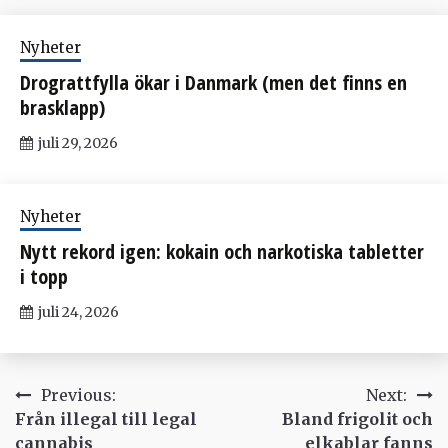
Nyheter
Drograttfylla ökar i Danmark (men det finns en
brasklapp)
juli 29, 2026
Nyheter
Nytt rekord igen: kokain och narkotiska tabletter
i topp
juli 24, 2026
Inläggsnavigering
Previous:
Next:
Från illegal till legal
Bland frigolit och
cannabis
elkablar fanns