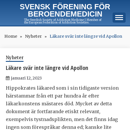
Skip
SVENSK FÖRENING FÖR
to
BEROENDEMEDICIN
content
The Swedish Society of Addiction Medicine | Member of
the European Federation of Addiction Societies.
Home
Nyheter
Läkare svär inte längre vid Apollon
Nyheter
Läkare svär inte längre vid Apollon
januari 12, 2023
Hippokrates läkared som i sin tidigaste version
härstammar från ett par hundra år efter
läkarkonstens mästares död. Mycket av detta
dokument är fortfarande etiskt relevant,
exempelvis tystnadsplikten, men det finns idag
ingen som förespråkar denna ed; kanske lite