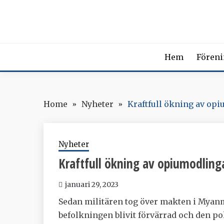
Skip
SVENSK
to
content
The Swedish Soci
Hem
Fören
Home
Nyheter
Kraftfull ökning av op
Nyheter
Kraftfull ökning av opiumodlin
januari 29, 2023
Sedan militären tog över makten i Myanma
befolkningen blivit förvärrad och den p