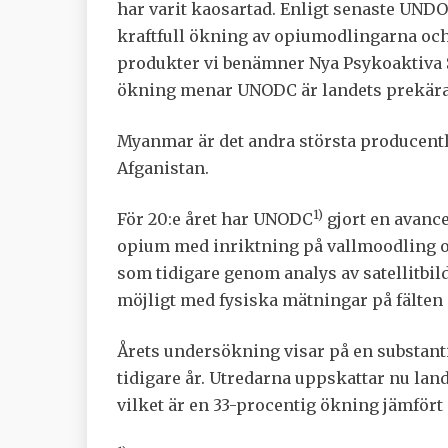
har varit kaosartad. Enligt senaste UNDO
kraftfull ökning av opiumodlingarna oc
produkter vi benämner Nya Psykoaktiva 
ökning menar UNODC är landets prekära
Myanmar är det andra största producentla
Afganistan.
1)
För 20:e året har UNODC
gjort en avance
opium med inriktning på vallmoodling 
som tidigare genom analys av satellitbil
möjligt med fysiska mätningar på fälten i
Årets undersökning visar på en substant
tidigare år. Utredarna uppskattar nu land
vilket är en 33-procentig ökning jämfört