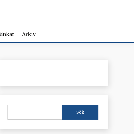
MEDICIN
iction Societies.
änkar
Arkiv
Sök