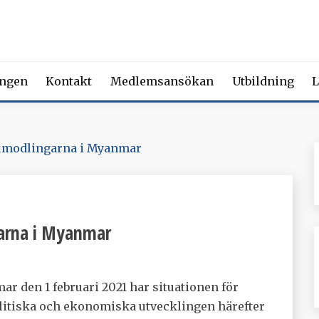
 FÖRENING FÖR BEROENDE
ety of Addiction Medicine | Member of the European Federation of Add
ingen
Kontakt
Medlemsansökan
Utbildning
L
iumodlingarna i Myanmar
garna i Myanmar
r den 1 februari 2021 har situationen för
olitiska och ekonomiska utvecklingen härefter