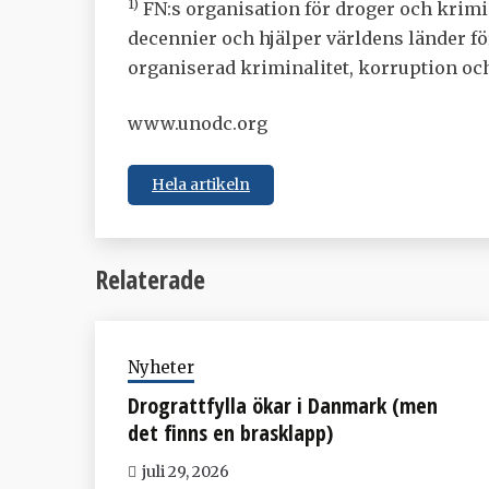
1)
FN:s organisation för droger och krimi
decennier och hjälper världens länder för 
organiserad kriminalitet, korruption oc
www.unodc.org
Hela artikeln
Relaterade
Nyheter
Drograttfylla ökar i Danmark (men
det finns en brasklapp)
juli 29, 2026