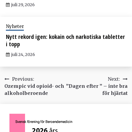
juli 29, 2026
Nyheter
Nytt rekord igen: kokain och narkotiska tabletter
i topp
juli 24, 2026
Inläggsnavigering
Previous:
Next:
Ozempic vid opioid- och
”Dagen efter ” – inte bra
alkoholberoende
för hjärtat