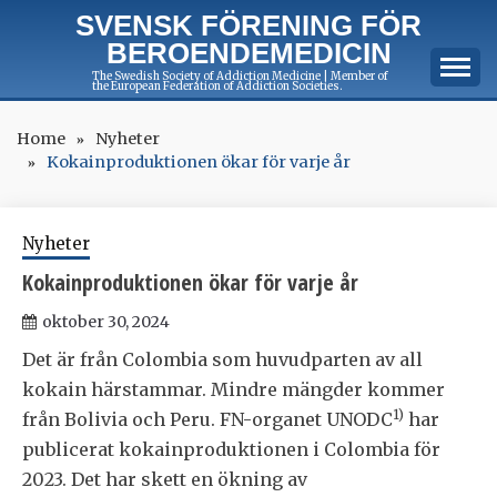
Skip
SVENSK FÖRENING FÖR
to
BEROENDEMEDICIN
content
The Swedish Society of Addiction Medicine | Member of
the European Federation of Addiction Societies.
Home
Nyheter
Kokainproduktionen ökar för varje år
Nyheter
Kokainproduktionen ökar för varje år
oktober 30, 2024
Det är från Colombia som huvudparten av all
kokain härstammar. Mindre mängder kommer
1)
från Bolivia och Peru. FN-organet UNODC
har
publicerat kokainproduktionen i Colombia för
2023. Det har skett en ökning av