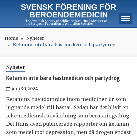
Skip
SVENSK FÖRENING FÖR
to
BEROENDEMEDICIN
content
The Swedish Society of Addiction Medicine | Member of
the European Federation of Addiction Societies.
Home
Nyheter
Ketamin inte bara hästmedicin och partydrog
Nyheter
Ketamin inte bara hästmedicin och partydrog
juni 30, 2024
Ketamins huvudområde inom medicinen är som
lugnande medel till hästar. Sedan har det blivit en
icke-medicinsk användning som berusningsdrog.
Det finns även publicerade rapporter om ketamin
som medel mot depression, men då drogen endast