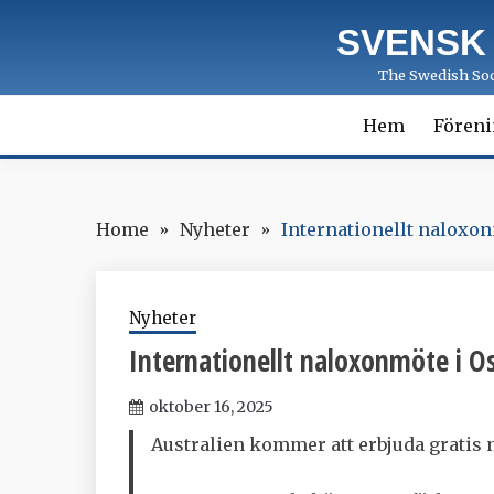
Skip
SVENSK
to
content
The Swedish Soci
Hem
Fören
Home
Nyheter
Internationellt naloxon
Nyheter
Internationellt naloxonmöte i O
oktober 16, 2025
Australien kommer att erbjuda gratis 