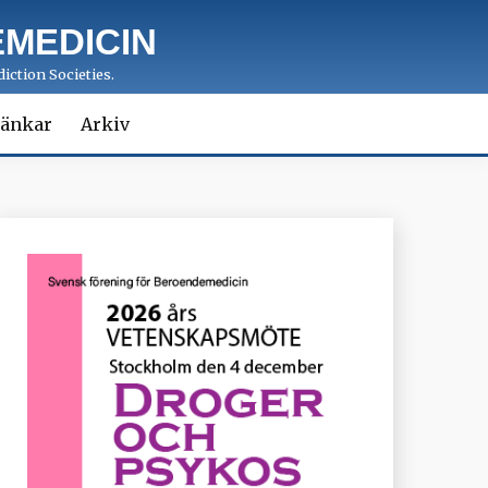
MEDICIN
iction Societies.
änkar
Arkiv