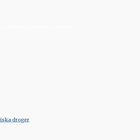
an Federation of Addiction Societies.
tiska droger