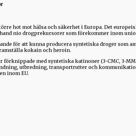
er
t större hot mot hälsa och säkerhet i Europa. Det euro
sta hand nio drogprekursorer som förekommer inom unio
ande för att kunna producera syntetiska droger som 
ramställa kokain och heroin.
r förknippade med syntetiska katinoner (3-CMC, 3-M
dning, utbredning, transportrutter och kommunikations
ten inom EU.