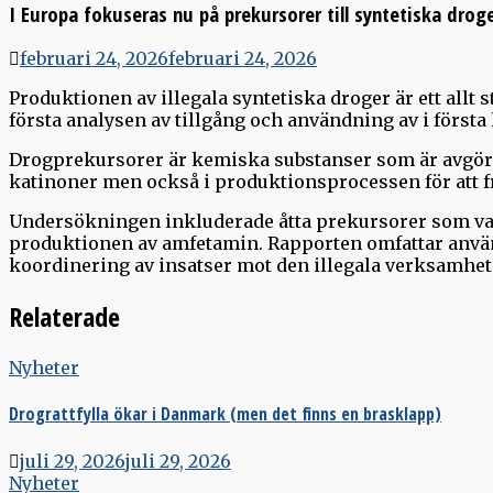
I Europa fokuseras nu på prekursorer till syntetiska drog
februari 24, 2026
februari 24, 2026
Produktionen av illegala syntetiska droger är ett all
första analysen av tillgång och användning av i för
Drogprekursorer är kemiska substanser som är avgör
katinoner men också i produktionsprocessen för att f
Undersökningen inkluderade åtta prekursorer som va
produktionen av amfetamin. Rapporten omfattar använ
koordinering av insatser mot den illegala verksamhe
Relaterade
Nyheter
Drograttfylla ökar i Danmark (men det finns en brasklapp)
juli 29, 2026
juli 29, 2026
Nyheter