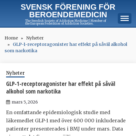
Skip
SVENSK FÖRENING FÖR
to
BEROENDEMEDICIN
content
The Swedish Society of Addiction Medicine | Member of
the European Federation of Addiction Societies.
Home
Nyheter
GLP-1-receptoragonister har effekt på såväl alkohol
som narkotika
Nyheter
GLP-1-receptoragonister har effekt på såväl
alkohol som narkotika
mars 5, 2026
En omfattande epidemiologisk studie med
läkemedlet GLP-1 med över 600 000 inkluderade
patienter presenterades i BMJ under mars. Data