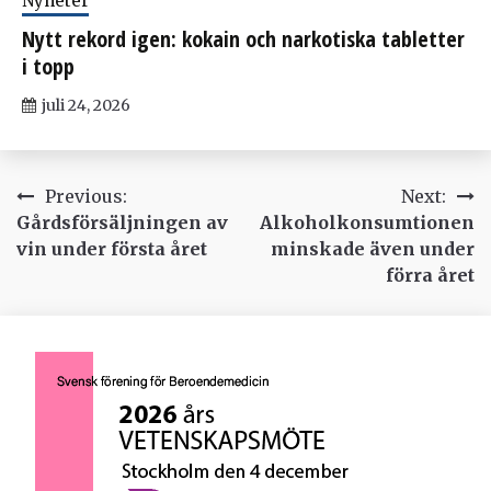
Nyheter
Nytt rekord igen: kokain och narkotiska tabletter
i topp
juli 24, 2026
Inläggsnavigering
Previous:
Next:
Gårdsförsäljningen av
Alkoholkonsumtionen
vin under första året
minskade även under
förra året